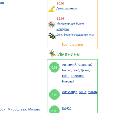
ав
10.08
День строителя
12.08
Международный день
молодежи
День Военно-воздушных сил
Все праздники
Именины
Анатолий
,
Афанасий
,
6.08
Борис
,
Глеб
,
Давид
,
Иван
,
Кристина
,
Николай
Александр
,
Анна
,
Макар
7.08
Федор
рон
,
Мирослава
,
Михаил
8.08