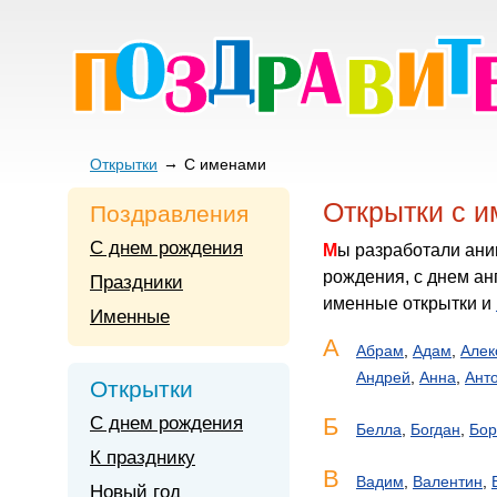
Открытки
С именами
Открытки с 
Поздравления
С днем рождения
Мы разработали анимированные открытки с именами. Поздравительные именные открытки с днем
рождения, с днем ан
Праздники
именные открытки и
Именные
А
Абрам
,
Адам
,
Алек
Андрей
,
Анна
,
Ант
Открытки
С днем рождения
Б
Белла
,
Богдан
,
Бор
К празднику
В
Вадим
,
Валентин
,
Новый год