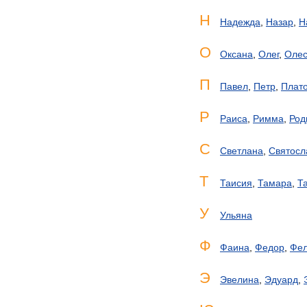
Н
Надежда
,
Назар
,
Н
О
Оксана
,
Олег
,
Оле
П
Павел
,
Петр
,
Плат
Р
Раиса
,
Римма
,
Род
С
Светлана
,
Святосл
Т
Таисия
,
Тамара
,
Т
У
Ульяна
Ф
Фаина
,
Федор
,
Фел
Э
Эвелина
,
Эдуард
,