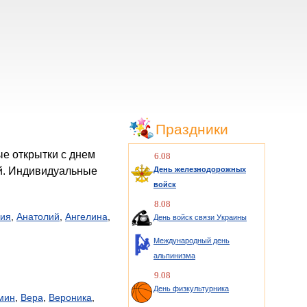
Праздники
6.08
ей. Индивидуальные
День железнодорожных
войск
8.08
сия
,
Анатолий
,
Ангелина
,
День войск связи Украины
Международный день
альпинизма
9.08
День физкультурника
мин
,
Вера
,
Вероника
,