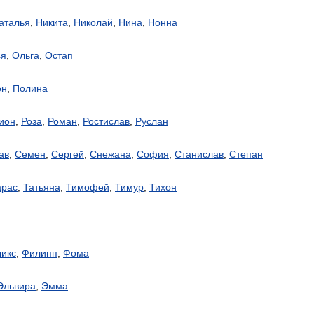
аталья
,
Никита
,
Николай
,
Нина
,
Нонна
ся
,
Ольга
,
Остап
он
,
Полина
ион
,
Роза
,
Роман
,
Ростислав
,
Руслан
ав
,
Семен
,
Сергей
,
Снежана
,
София
,
Станислав
,
Степан
арас
,
Татьяна
,
Тимофей
,
Тимур
,
Тихон
икс
,
Филипп
,
Фома
Эльвира
,
Эмма