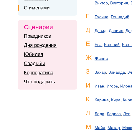
Виктор
,
Виктория
,
С именами
Г
Галина
,
Геннадий
,
Сценарии
Д
Давид
,
Даниил
,
Да
Праздников
Е
Ева
,
Евгений
,
Евге
Дня рождения
Юбилея
Ж
Жанна
Свадьбы
З
Корпоратива
Захар
,
Зинаида
,
Зл
Что подарить
И
Иван
,
Игорь
,
Илон
К
Карина
,
Кира
,
Кир
Л
Лада
,
Лариса
,
Лев
М
Майя
,
Макар
,
Мак