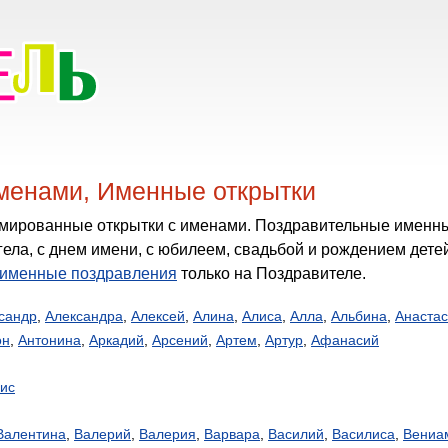
именами, Именные открытки
гела, с днем имени, с юбилеем, свадьбой и рождением дет
именные поздравления
только на Поздравителе.
сандр
,
Александра
,
Алексей
,
Алина
,
Алиса
,
Алла
,
Альбина
,
Анаста
он
,
Антонина
,
Аркадий
,
Арсений
,
Артем
,
Артур
,
Афанасий
ис
Валентина
,
Валерий
,
Валерия
,
Варвара
,
Василий
,
Василиса
,
Вениа