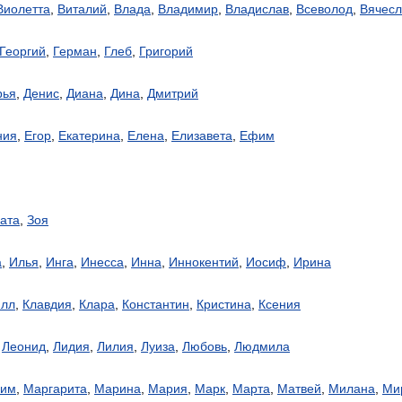
Виолетта
,
Виталий
,
Влада
,
Владимир
,
Владислав
,
Всеволод
,
Вячесл
Георгий
,
Герман
,
Глеб
,
Григорий
рья
,
Денис
,
Диана
,
Дина
,
Дмитрий
ния
,
Егор
,
Екатерина
,
Елена
,
Елизавета
,
Ефим
ата
,
Зоя
а
,
Илья
,
Инга
,
Инесса
,
Инна
,
Иннокентий
,
Иосиф
,
Ирина
илл
,
Клавдия
,
Клара
,
Константин
,
Кристина
,
Ксения
,
Леонид
,
Лидия
,
Лилия
,
Луиза
,
Любовь
,
Людмила
сим
,
Маргарита
,
Марина
,
Мария
,
Марк
,
Марта
,
Матвей
,
Милана
,
Ми