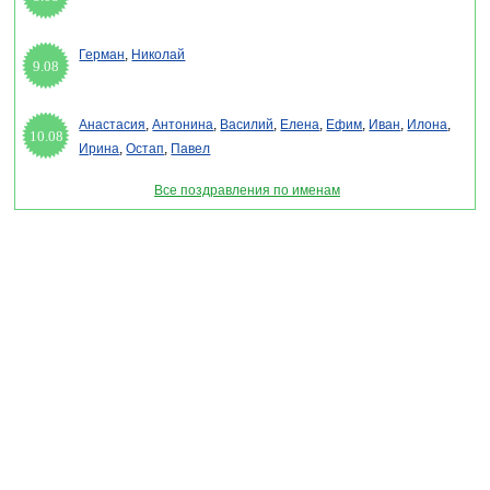
Герман
,
Николай
9.08
Анастасия
,
Антонина
,
Василий
,
Елена
,
Ефим
,
Иван
,
Илона
,
10.08
Ирина
,
Остап
,
Павел
Все поздравления по именам
Раздел "Сценарии юбилея" © 2013-2022, 2023. Поздравления, Тосты, Открытки,
Сценарии.
Внимание! Авторские материалы! При использовании материалов активная ссылка на
сайт обязательна!
Поздравительным сайтам ЗАПРЕЩЕНО использовать материалы! Моментальная
DMCA жалоба в Google.
pozdravitelru@gmail.com