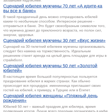
забавными надписями.
Сценарий юбилея мужчины 70 лет «А идите-ка
вы все в баню»
В такой праздничный день можно отпраздновать юбилей
каким-то необычным способом. Интересное решение -
отправиться в баню. Это будет своеобразным символом того,
что мужчина дожил до преклонного возраста, но полон сил,
энергии, здоровья.
Сценарий юбилея мужчины 30 лет «Вкус жизни»
Сценарий на 30-тилетний юбилеем мужчины организовывать
следует без намека на торжественность. Идеальным
решением станет аренда на целый день площадки для игры в
страйкболл.
Сценарий юбилея мужчины 50 лет «Золотой
юбилей»
В настоящее время большой популярностью пользуется
празднование юбилея в жарких странах. Как обычно
происходит вся процедура: именинница приглашает своих
гостей на юбилей, к примеру, в Турцию или в Египет.
Сценарий юбилея женщины «Пляжный день
рождения»
Юбилей 50 лет – важный праздник для юбиляра, время
подведения итогов. Лучше всего праздник организовать в кафе