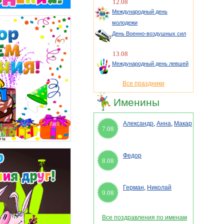
12.08
Международный день
молодежи
День Военно-воздушных сил
13.08
Международный день левшей
Все праздники
Именины
Александр
,
Анна
,
Макар
7.08
Федор
8.08
Герман
,
Николай
9.08
Все поздравления по именам