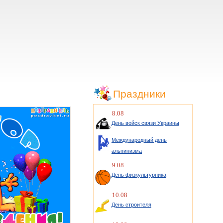
Праздники
8.08
День войск связи Украины
Международный день
альпинизма
9.08
День физкультурника
10.08
День строителя