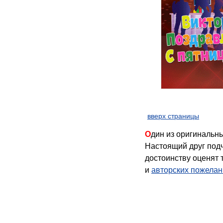
вверх страницы
Один из оригинальных способов удивить и поразить Ваших родных - это поздравительная открытка!
Настоящий друг подч
достоинству оценят
и
авторских пожела