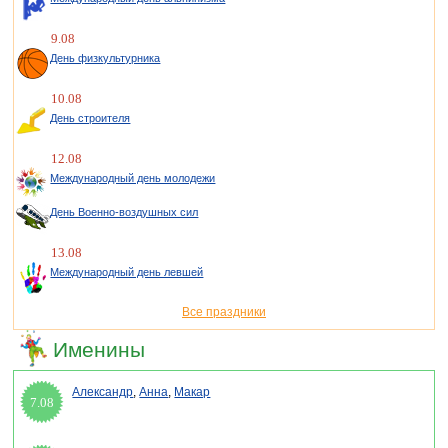
9.08
День физкультурника
10.08
День строителя
12.08
Международный день молодежи
День Военно-воздушных сил
13.08
Международный день левшей
Все праздники
Именины
Александр
,
Анна
,
Макар
7.08