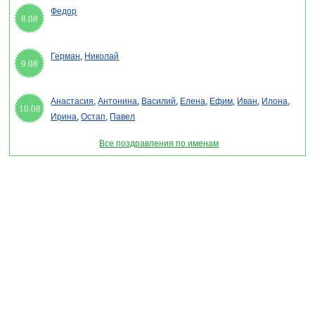
Федор
8.08
Герман
,
Николай
9.08
Анастасия
,
Антонина
,
Василий
,
Елена
,
Ефим
,
Иван
,
Илона
,
10.08
Ирина
,
Остап
,
Павел
Все поздравления по именам
Раздел "Открытки для имени Назар" © 2013-2022, 2023. Поздравления, Тосты,
Открытки, Сценарии.
Внимание! Авторские материалы! При использовании материалов активная ссылка на
сайт обязательна!
Поздравительным сайтам ЗАПРЕЩЕНО использовать материалы! Моментальная