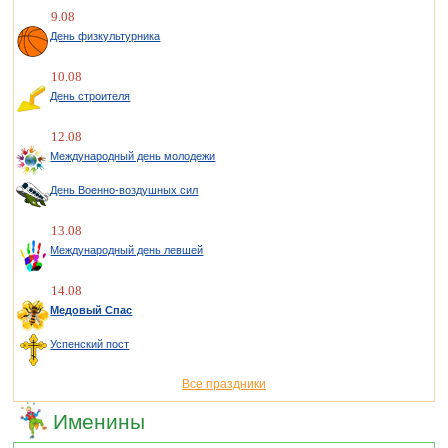
9.08
День физкультурника
10.08
День строителя
12.08
Международный день молодежи
День Военно-воздушных сил
13.08
Международный день левшей
14.08
Медовый Спас
Успенский пост
Все праздники
Именины