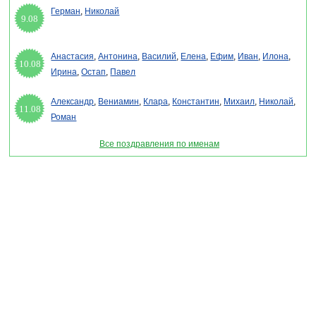
Герман
,
Николай
9.08
Анастасия
,
Антонина
,
Василий
,
Елена
,
Ефим
,
Иван
,
Илона
,
10.08
Ирина
,
Остап
,
Павел
Александр
,
Вениамин
,
Клара
,
Константин
,
Михаил
,
Николай
,
11.08
Роман
Все поздравления по именам
Раздел "Открытки для имени Иосиф" © 2013-2022, 2023. Поздравления, Тосты,
Открытки, Сценарии.
Внимание! Авторские материалы! При использовании материалов активная ссылка на
сайт обязательна!
Поздравительным сайтам ЗАПРЕЩЕНО использовать материалы! Моментальная