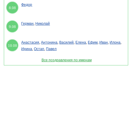
Федор
8.08
Герман
,
Николай
9.08
Анастасия
,
Антонина
,
Василий
,
Елена
,
Ефим
,
Иван
,
Илона
,
10.08
Ирина
,
Остап
,
Павел
Все поздравления по именам
Раздел "Открытки для имени Тамара" © 2013-2022, 2023. Поздравления, Тосты,
Открытки, Сценарии.
Внимание! Авторские материалы! При использовании материалов активная ссылка на
сайт обязательна!
Поздравительным сайтам ЗАПРЕЩЕНО использовать материалы! Моментальная