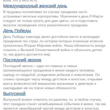
всем, что у него есть.
Международный женский день
В трудовых коллективах по случаю праздника часто
устраивают веселые корпоративы. Мужчинам в день 8 Марта
следует не только купить для дам цветы, но и подготовить
веселое проведение этого романтичного праздника.
День Победы
День Победы навсегда занял достойное место в календаре
праздников тех стран, по истории которых огненным колесом
прокатилась Вторая Мировая война. Наша обязанность всегда
помнить о Великой Отечественной войне и объяснить детям
то, как дорого достается мир.
Последний звонок
Последний звонок – один из главных и самых
запоминающихся праздников в жизни каждого человека,
наряду со свадьбой, рождением ребенка и новосельем. Он
словно проводит черту между детством и юностью, открывая
массу возможностей вчерашним мальчикам и девочкам и
накладывая им на плечи новые обязанности.
Выпускной
Выпускной можно отметить по-разному, но, в любом случае,
этот праздник станет незабываемым событием в жизни, так как
является своеобразной чертой между детством и юностью.