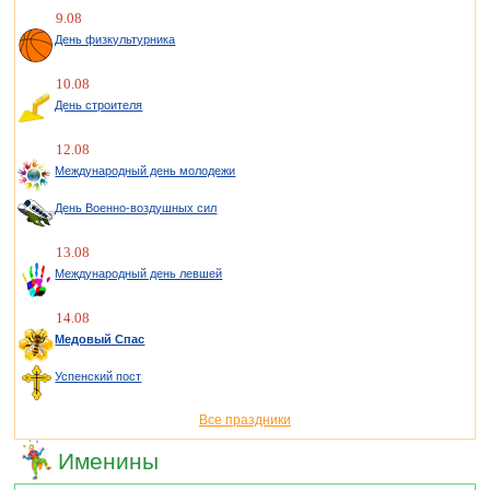
9.08
День физкультурника
10.08
День строителя
12.08
Международный день молодежи
День Военно-воздушных сил
13.08
Международный день левшей
14.08
Медовый Спас
Успенский пост
Все праздники
Именины