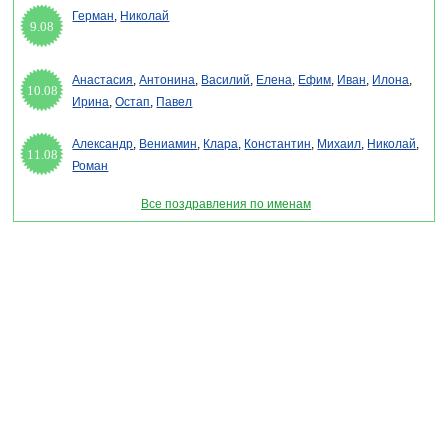
Герман
,
Николай
9.08
Анастасия
,
Антонина
,
Василий
,
Елена
,
Ефим
,
Иван
,
Илона
,
10.08
Ирина
,
Остап
,
Павел
Александр
,
Вениамин
,
Клара
,
Константин
,
Михаил
,
Николай
,
11.08
Роман
Все поздравления по именам
Раздел "Открытки для имени София" © 2013-2022, 2023. Поздравления, Тосты,
Открытки, Сценарии.
Внимание! Авторские материалы! При использовании материалов активная ссылка на
сайт обязательна!
Поздравительным сайтам ЗАПРЕЩЕНО использовать материалы! Моментальная