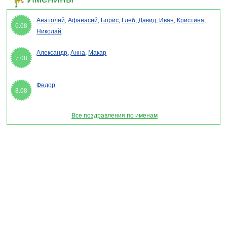
Анатолий
,
Афанасий
,
Борис
,
Глеб
,
Давид
,
Иван
,
Кристина
,
6.08
Николай
Александр
,
Анна
,
Макар
7.08
Федор
8.08
Все поздравления по именам
Раздел "Открытки для имени Мирон" © 2013-2022, 2023. Поздравления, Тосты,
Открытки, Сценарии.
Внимание! Авторские материалы! При использовании материалов активная ссылка на