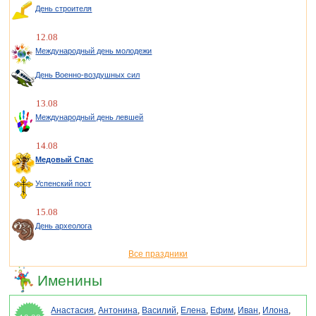
День строителя
12.08
Международный день молодежи
День Военно-воздушных сил
13.08
Международный день левшей
14.08
Медовый Спас
Успенский пост
15.08
День археолога
Все праздники
Именины
Анастасия
,
Антонина
,
Василий
,
Елена
,
Ефим
,
Иван
,
Илона
,