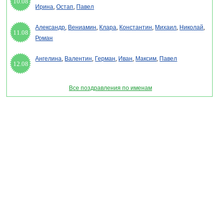
10.08
Ирина
,
Остап
,
Павел
Александр
,
Вениамин
,
Клара
,
Константин
,
Михаил
,
Николай
,
11.08
Роман
Ангелина
,
Валентин
,
Герман
,
Иван
,
Максим
,
Павел
12.08
Все поздравления по именам
Раздел "Открытки для имени Марина" © 2013-2022, 2023. Поздравления, Тосты,
Открытки, Сценарии.
Внимание! Авторские материалы! При использовании материалов активная ссылка на
сайт обязательна!
Поздравительным сайтам ЗАПРЕЩЕНО использовать материалы! Моментальная
DMCA жалоба в Google.