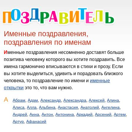
Именные поздравления,
поздравления по именам
Именные поздравления несомненно доставят больше
позитива человеку которого вы хотите поздравить. Все
имена гармонично вписываются в стихи и прозу. Если
вы хотите выделиться, удивить и порадовать близкого
человека, то поздравление по имени и
именные
открытки
это то, что вам нужно.
А
Абрам
,
Адам
,
Александр
,
Александра
,
Алексей
,
Алина
,
Алиса
,
Алла
,
Альбина
,
Анастасия
,
Анатолий
,
Ангелина
,
Андрей
,
Анна
,
Антон
,
Антонина
,
Аркадий
,
Арсений
,
Артем
,
Артур
,
Афанасий