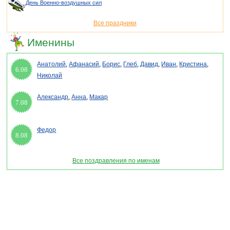
День Военно-воздушных сил
Все праздники
Именины
Анатолий
,
Афанасий
,
Борис
,
Глеб
,
Давид
,
Иван
,
Кристина
,
6.08
Николай
Александр
,
Анна
,
Макар
7.08
Федор
8.08
Все поздравления по именам