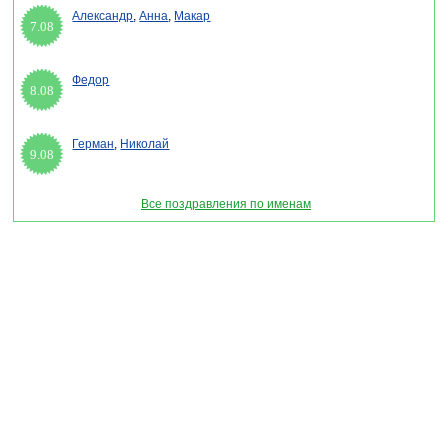
Александр
,
Анна
,
Макар
7.08
Федор
8.08
Герман
,
Николай
9.08
Все поздравления по именам
Раздел "Открытки для имени Наталья" © 2013-2022, 2023. Поздравления, Тосты,
Открытки, Сценарии.
Внимание! Авторские материалы! При использовании материалов активная ссылка на
сайт обязательна!
Поздравительным сайтам ЗАПРЕЩЕНО использовать материалы! Моментальная