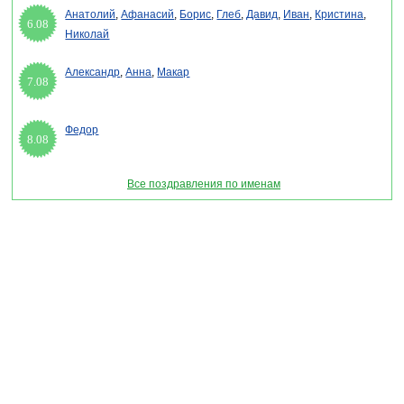
Анатолий
,
Афанасий
,
Борис
,
Глеб
,
Давид
,
Иван
,
Кристина
,
6.08
Николай
Александр
,
Анна
,
Макар
7.08
Федор
8.08
Все поздравления по именам
Раздел "Открытки для имени Геннадий" © 2013-2022, 2023. Поздравления, Тосты,
Открытки, Сценарии.
Внимание! Авторские материалы! При использовании материалов активная ссылка на
сайт обязательна!
Поздравительным сайтам ЗАПРЕЩЕНО использовать материалы! Моментальная