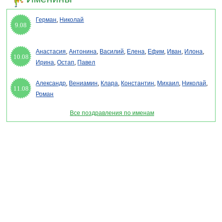
Герман
,
Николай
9.08
Анастасия
,
Антонина
,
Василий
,
Елена
,
Ефим
,
Иван
,
Илона
,
10.08
Ирина
,
Остап
,
Павел
Александр
,
Вениамин
,
Клара
,
Константин
,
Михаил
,
Николай
,
11.08
Роман
Все поздравления по именам
Раздел "Открытки для имени Эвелина" © 2013-2022, 2023. Поздравления, Тосты,
Открытки, Сценарии.
Внимание! Авторские материалы! При использовании материалов активная ссылка на