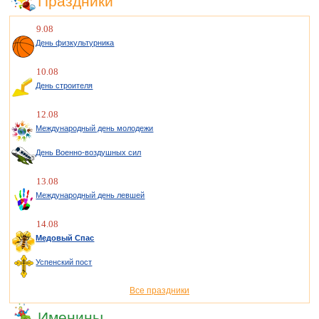
Праздники
9.08
День физкультурника
10.08
День строителя
12.08
Международный день молодежи
День Военно-воздушных сил
13.08
Международный день левшей
14.08
Медовый Спас
Успенский пост
Все праздники
Именины