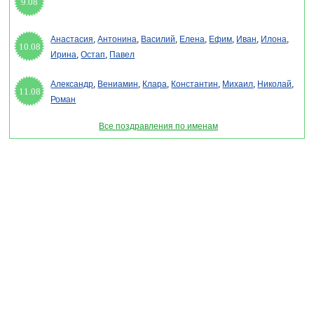
9.08
Анастасия
,
Антонина
,
Василий
,
Елена
,
Ефим
,
Иван
,
Илона
,
10.08
Ирина
,
Остап
,
Павел
Александр
,
Вениамин
,
Клара
,
Константин
,
Михаил
,
Николай
,
11.08
Роман
Все поздравления по именам
Раздел "Открытки для имени Раиса" © 2013-2022, 2023. Поздравления, Тосты,
Открытки, Сценарии.
Внимание! Авторские материалы! При использовании материалов активная ссылка на
сайт обязательна!
Поздравительным сайтам ЗАПРЕЩЕНО использовать материалы! Моментальная
DMCA жалоба в Google.