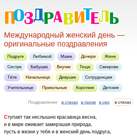
Международный женский день —
оригинальные поздравления
Подруге
Любимой
Маме
Дочери
Жене
Сестре
Бабушке
Внучке
Теще
Свекрови
Тёте
Начальнице
Девушке
Сотрудницам
Учительнице
Прикольные
Короткие
Детские
Поздравления:
в стихах
в прозе
в смс
в стихах
Ступает так неслышно красавица весна,
и в мире оживает замерзшая природа,
пусть в жизни у тебя и в женский день подруга,