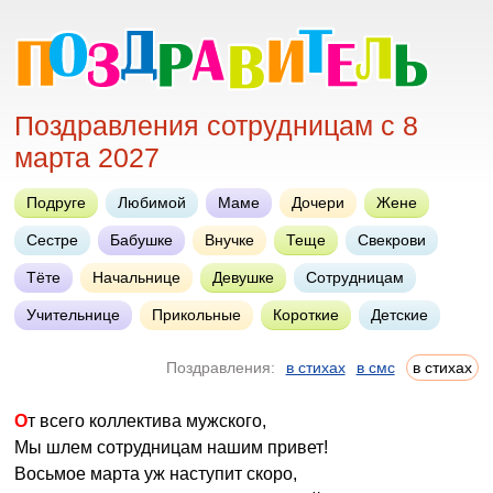
Поздравления сотрудницам с 8
марта 2027
Подруге
Любимой
Маме
Дочери
Жене
Сестре
Бабушке
Внучке
Теще
Свекрови
Тёте
Начальнице
Девушке
Сотрудницам
Учительнице
Прикольные
Короткие
Детские
Поздравления:
в стихах
в смс
в стихах
От всего коллектива мужского,
Мы шлем сотрудницам нашим привет!
Восьмое марта уж наступит скоро,