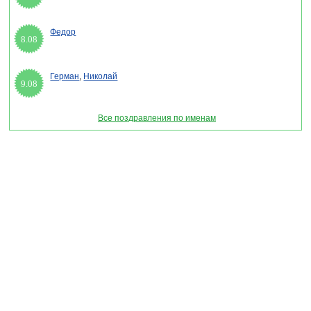
Федор
8.08
Герман
,
Николай
9.08
Все поздравления по именам
Раздел "Поздравления сотрудницам с 8 марта 2027" © 2013-2022, 2023.
Поздравления, Тосты, Открытки, Сценарии.
Внимание! Авторские материалы! При использовании материалов активная ссылка на
сайт обязательна!
Поздравительным сайтам ЗАПРЕЩЕНО использовать материалы! Моментальная
DMCA жалоба в Google.
pozdravitelru@gmail.com