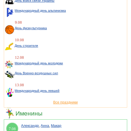
День войск связи Украины
Международный день альпинизма
9.08
День физкультурника
10.08
День строителя
12.08
Международный день молодежи
День Военно-воздушных сил
13.08
Международный день левшей
Все праздники
Именины
Александр
,
Анна
,
Макар
7.08