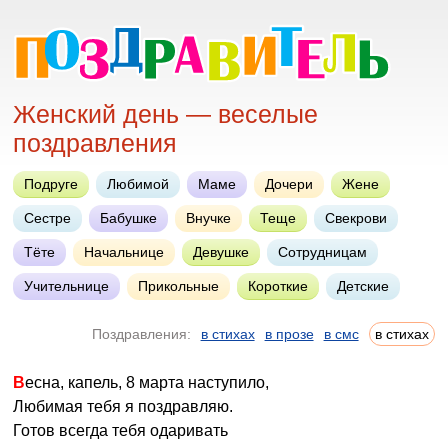
Женский день — веселые
поздравления
Подруге
Любимой
Маме
Дочери
Жене
Сестре
Бабушке
Внучке
Теще
Свекрови
Тёте
Начальнице
Девушке
Сотрудницам
Учительнице
Прикольные
Короткие
Детские
Поздравления:
в стихах
в прозе
в смс
в стихах
Весна, капель, 8 марта наступило,
Любимая тебя я поздравляю.
Готов всегда тебя одаривать