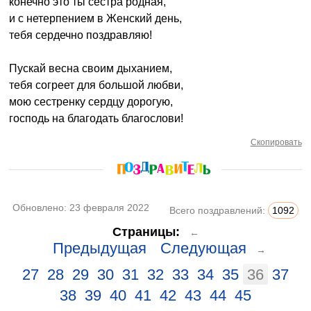
конечно это ты сестра родная,
и с нетерпением в Женский день,
тебя сердечно поздравляю!
Пускай весна своим дыханием,
тебя согреет для большой любви,
мою сестренку сердцу дорогую,
господь на благодать благослови!
Скопировать
Обновлено:
23 февраля 2022
Всего поздравлений:
1092
Страницы:
←
Предыдущая
Следующая
→
27
28
29
30
31
32
33
34
35
36
37
38
39
40
41
42
43
44
45