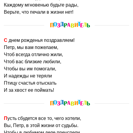
Во взрослой жизни Петя всегда занят, по крайней мере,
Каждому мгновенью будьте рады,
такое впечатление складывается у окружающих, на
Верьте, что печали в жизни нет!
самом деле это может быть просто видимость работы,
ум и прагматизм обладателя имени Петр помогают ему
вовремя «снять» все вопросы со стороны начальства.
Свободолюбивый и независимый Петя не любит
С днем рожденья поздравляем!
подчиняться, поэтому часто выбирает работу, которая
Петр, мы вам пожелаем,
не ставит четких рамок, к примеру, проявляет себя в
Чтоб всегда отлично жили,
творчестве.
Чтоб вас близкие любили,
Петя ревнив, он способен извести и себя и жену,
Чтобы вы им помогали,
поэтому в супруги ему лучше выбирать барышню
И надежды не теряли
спокойную и домашнюю.
Птицу счастья отыскать
И за хвост ее поймать!
Петра также называют:
Петя, Петруня, Петюня,
Петруха, Петруша, Питер, Петер, Пьер, Педро, Петрос,
Петро, Пета, Петуня, Петуся, Петюся, Петяй, Петяня,
Петька, Петрик.
Пусть сбудется все то, чего хотели,
Вы, Петр, в этой жизни от судьбы.
Именины:
20 августа, 22 августа, 25 августа, 6 сентября, 8
Чтобы в любимом деле преуспели,