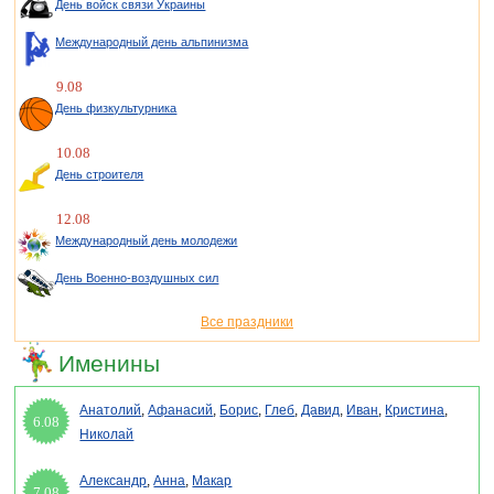
День войск связи Украины
Международный день альпинизма
9.08
День физкультурника
10.08
День строителя
12.08
Международный день молодежи
День Военно-воздушных сил
Все праздники
Именины
Анатолий
,
Афанасий
,
Борис
,
Глеб
,
Давид
,
Иван
,
Кристина
,
6.08
Николай
Александр
,
Анна
,
Макар
7.08