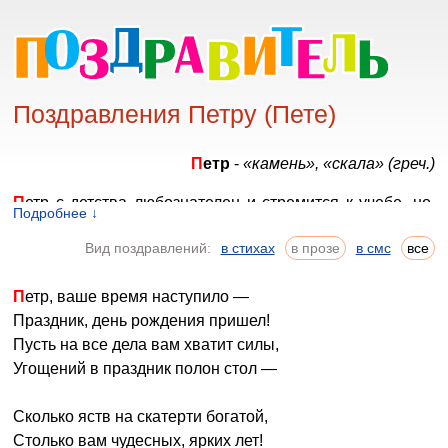
Поздравления Петру (Пете)
Петр
-
«камень», «скала» (греч.)
Петр с детства любознателен и стремится к учебе, но,
Подробнее ↓
порой, сталкивается с проблемами из-за взрывного
Вид поздравлений:
в стихах
в прозе
в смс
все
характера. Достаточно любой мелочи, чтобы вывести
Петю из себя и тогда не поздоровится ни родителям, ни
Петр, ваше время наступило —
друзьям. Вместе с тем, даже в раннем возрасте
Праздник, день рождения пришел!
начинает «прорисовываться» его главная черта - Петр
Пусть на все дела вам хватит силы,
надежен, он всегда выполняет свои обещания. В
Угощений в праздник полон стол —
детстве мальчики с таким именем непоседы и хулиганы,
чтобы сдерживать их порывы, нужна твердая мужская
Сколько яств на скатерти богатой,
рука.
Столько вам чудесных, ярких лет!