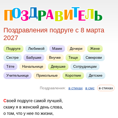
Поздравления подруге с 8 марта
2027
Подруге
Любимой
Маме
Дочери
Жене
Сестре
Бабушке
Внучке
Теще
Свекрови
Тёте
Начальнице
Девушке
Сотрудницам
Учительнице
Прикольные
Короткие
Детские
Поздравления:
в стихах
в смс
в стихах
Своей подруге самой лучшей,
скажу я в женский день слова,
о том, что у нее по жизни,