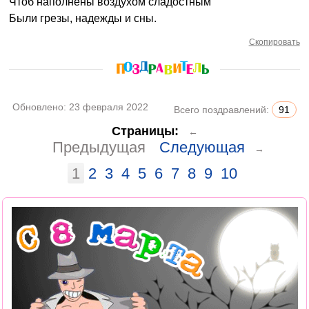
Чтоб наполнены воздухом сладостным
Были грезы, надежды и сны.
Скопировать
Обновлено:
23 февраля 2022
Всего поздравлений:
91
Страницы:
←
Предыдущая
Следующая
→
1
2
3
4
5
6
7
8
9
10