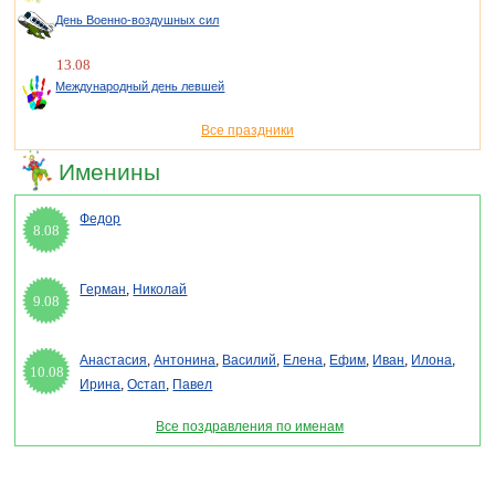
День Военно-воздушных сил
13.08
Международный день левшей
Все праздники
Именины
Федор
8.08
Герман
,
Николай
9.08
Анастасия
,
Антонина
,
Василий
,
Елена
,
Ефим
,
Иван
,
Илона
,
10.08
Ирина
,
Остап
,
Павел
Все поздравления по именам