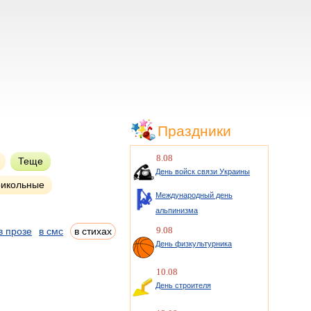
Праздники
8.08
Теще
День войск связи Украины
икольные
Международный день
альпинизма
9.08
в прозе
в смс
в стихах
День физкультурника
10.08
День строителя