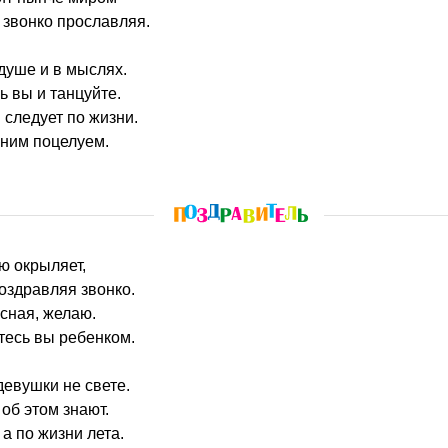
звонко прославляя.
душе и в мыслях.
ь вы и танцуйте.
 следует по жизни.
нним поцелуем.
ю окрыляет,
оздравляя звонко.
сная, желаю.
тесь вы ребенком.
девушки не свете.
об этом знают.
а по жизни лета.