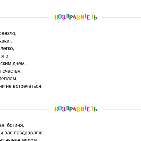
овезло,
акая.
 легко,
вляю
ским днем.
т счастья,
 теплом,
ни не встречаться.
ая, богиня,
ы вас поздравляю.
ит нынче миром