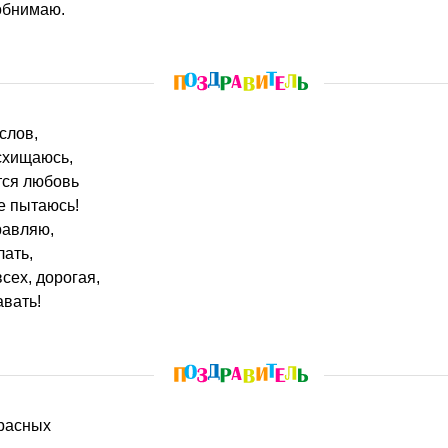
обнимаю.
слов,
схищаюсь,
тся любовь
не пытаюсь!
равляю,
лать,
сех, дорогая,
авать!
красных