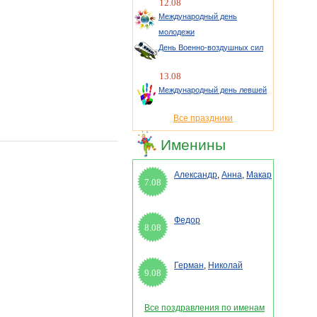
12.08
Международный день
молодежи
День Военно-воздушных сил
13.08
Международный день левшей
Все праздники
Именины
Александр
,
Анна
,
Макар
7.08
Федор
8.08
Герман
,
Николай
9.08
Все поздравления по именам