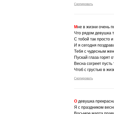
Скопировать
Мне в жизни очень п
Что рядом девушка т
С тобой так просто и
И я сегодня поздра
Тебя с чудесным жен
Пускай глаза горят о
Весна согреет пусть
Чтоб с грустью в жиз
Скопировать
О девушка прекрасн
Я с праздником весн
Восьмое марта прав