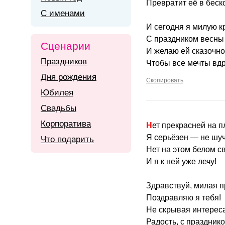
Превратит её в беск
С именами
И сегодня я милую к
С праздником весны
Сценарии
И желаю ей сказочно
Праздников
Чтобы все мечты вдр
Дня рождения
Скопировать
Юбилея
Свадьбы
Корпоратива
Нет прекрасней на п
Я серьёзен — не шуч
Что подарить
Нет на этом белом св
И я к ней уже лечу!
Здравствуй, милая 
Поздравляю я тебя!
Не скрывая интереса
Радость, с празднико