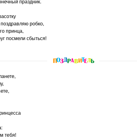
онечный праздник.
расотку
 поздравляю робко,
го принца,
уг посмели сбыться!
ланете,
у,
ете,
принцесса
:
м тебя!