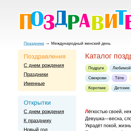
Праздники
Международный женский день
Каталог позд
Поздравления
С днем рождения
Подруге
Любимой
Праздники
Свекрови
Тёте
Именные
Короткие
Детские
Открытки
С днем рождения
Лёгкостью своей, н
Девушка—весна, сло
К празднику
Украдёт покой, жизн
Новый год