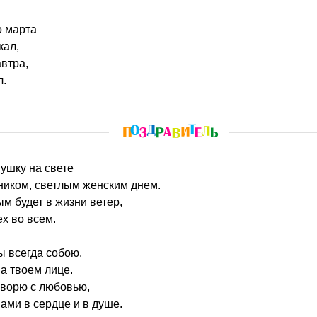
о марта
кал,
втра,
л.
ушку на свете
ником, светлым женским днем.
ым будет в жизни ветер,
ех во всем.
ы всегда собою.
на твоем лице.
оворю с любовью,
ами в сердце и в душе.