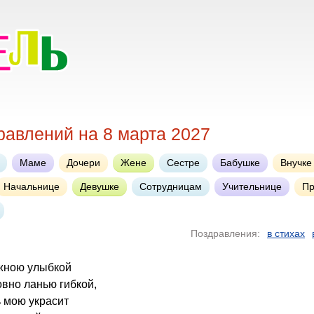
равлений на 8 марта 2027
Маме
Дочери
Жене
Сестре
Бабушке
Внучке
Начальнице
Девушке
Сотрудницам
Учительнице
Пр
Поздравления:
в стихах
ежною улыбкой
вно ланью гибкой,
ь мою украсит