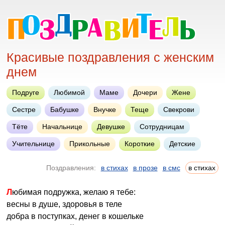
Красивые поздравления с женским
днем
Подруге
Любимой
Маме
Дочери
Жене
Сестре
Бабушке
Внучке
Теще
Свекрови
Тёте
Начальнице
Девушке
Сотрудницам
Учительнице
Прикольные
Короткие
Детские
Поздравления:
в стихах
в прозе
в смс
в стихах
Любимая подружка, желаю я тебе:
весны в душе, здоровья в теле
добра в поступках, денег в кошельке