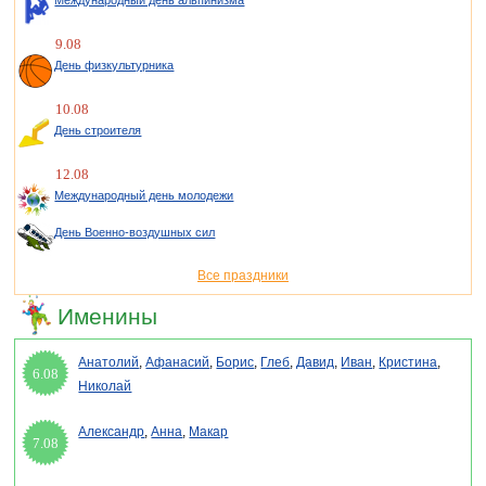
Международный день альпинизма
9.08
День физкультурника
10.08
День строителя
12.08
Международный день молодежи
День Военно-воздушных сил
Все праздники
Именины
Анатолий
,
Афанасий
,
Борис
,
Глеб
,
Давид
,
Иван
,
Кристина
,
6.08
Николай
Александр
,
Анна
,
Макар
7.08