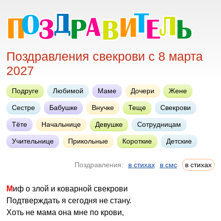
Поздравления свекрови с 8 марта
2027
Подруге
Любимой
Маме
Дочери
Жене
Сестре
Бабушке
Внучке
Теще
Свекрови
Тёте
Начальнице
Девушке
Сотрудницам
Учительнице
Прикольные
Короткие
Детские
Поздравления:
в стихах
в смс
в стихах
Миф о злой и коварной свекрови
Подтверждать я сегодня не стану.
Хоть не мама она мне по крови,