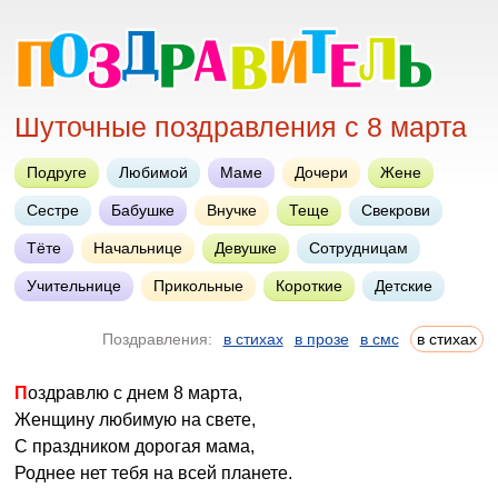
Шуточные поздравления с 8 марта
Подруге
Любимой
Маме
Дочери
Жене
Сестре
Бабушке
Внучке
Теще
Свекрови
Тёте
Начальнице
Девушке
Сотрудницам
Учительнице
Прикольные
Короткие
Детские
Поздравления:
в стихах
в прозе
в смс
в стихах
Поздравлю с днем 8 марта,
Женщину любимую на свете,
С праздником дорогая мама,
Роднее нет тебя на всей планете.