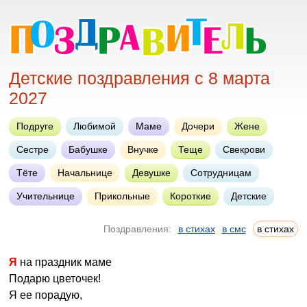
Детские поздравления с 8 марта
2027
Подруге
Любимой
Маме
Дочери
Жене
Сестре
Бабушке
Внучке
Теще
Свекрови
Тёте
Начальнице
Девушке
Сотрудницам
Учительнице
Прикольные
Короткие
Детские
Поздравления:
в стихах
в смс
в стихах
Я на праздник маме
Подарю цветочек!
Я ее порадую,