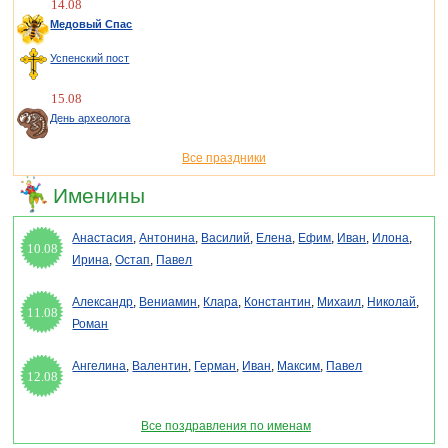
14.08
Медовый Спас
Успенский пост
15.08
День археолога
Все праздники
Именины
Анастасия
,
Антонина
,
Василий
,
Елена
,
Ефим
,
Иван
,
Илона
,
10.08
Ирина
,
Остап
,
Павел
Александр
,
Вениамин
,
Клара
,
Константин
,
Михаил
,
Николай
,
11.08
Роман
Ангелина
,
Валентин
,
Герман
,
Иван
,
Максим
,
Павел
12.08
Все поздравления по именам