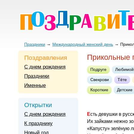
Праздники
Международный женский день
Прико
Прикольные 
Поздравления
С днем рождения
Подруге
Любимой
Праздники
Свекрови
Тёте
Именные
Короткие
Детские
Открытки
С днем рождения
Есть девушки в русс
Их зайками нежно зо
К празднику
«Капусту» зелёную л
Новый год