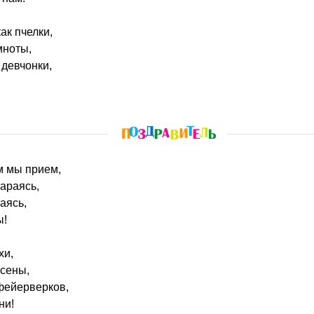
ак пчелки,
мноты,
 девчонки,
м мы прием,
тараясь,
аясь,
ы!
хи,
асены,
фейерверков,
ни!