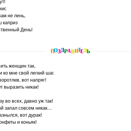
ут!
кис
ам не лень,
 каприз
ственный День!
вить женщин так,
 ко мне свой легкий шаг.
оротлив, вот напряг!
 выразить никак!
у во всех, давно уж так!
ой запал совсем никак…
разнылся, вот дурак!
онфеты и коньяк!