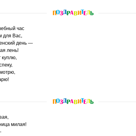
лшебный час
 для Вас,
енский день —
ая лень!
т куплю,
спеку,
мотрю,
арю!
вая,
ица милая!
—