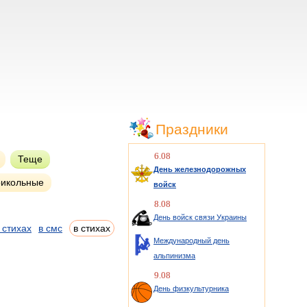
Праздники
6.08
Теще
День железнодорожных
икольные
войск
8.08
День войск связи Украины
 стихах
в смс
в стихах
Международный день
альпинизма
9.08
День физкультурника