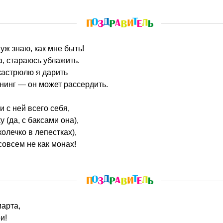
 уж знаю, как мне быть!
, стараюсь ублажить.
 кастрюлю я дарить
нинг — он может рассердить.
 с ней всего себя,
 (да, с баксами она),
олечко в лепестках),
совсем не как монах!
марта,
и!