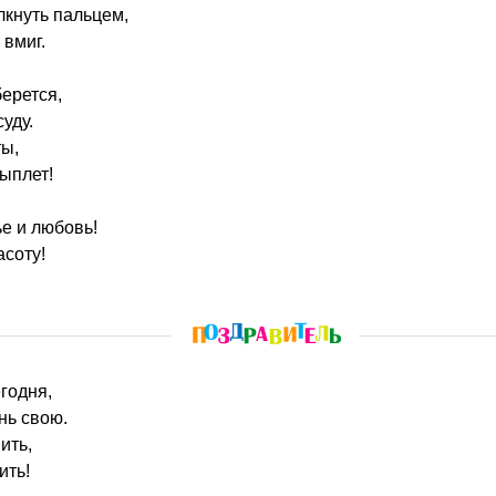
лкнуть пальцем,
 вмиг.
ерется,
уду.
ты,
ыплет!
е и любовь!
соту!
егодня,
нь свою.
ить,
ить!