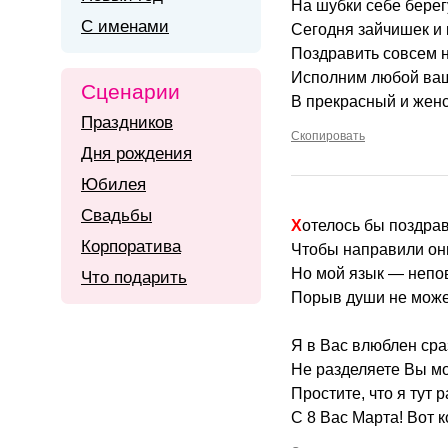
На шубки себе берег
С именами
Сегодня зайчишек и 
Поздравить совсем н
Исполним любой ваш
Сценарии
В прекрасный и жен
Праздников
Скопировать
Дня рождения
Юбилея
Свадьбы
Хотелось бы поздра
Корпоратива
Чтобы направили они
Но мой язык — непов
Что подарить
Порыв души не может
Я в Вас влюблен сраз
Не разделяете Вы м
Простите, что я тут 
С 8 Вас Марта! Вот к