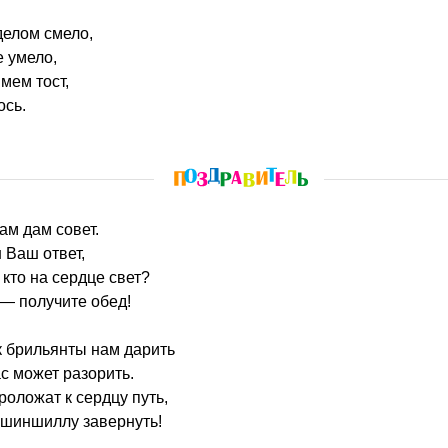
делом смело,
 умело,
мем тост,
ось.
ам дам совет.
 Ваш ответ,
, кто на сердце свет?
— получите обед!
к брильянты нам дарить
ас может разорить.
роложат к сердцу путь,
 шиншиллу завернуть!