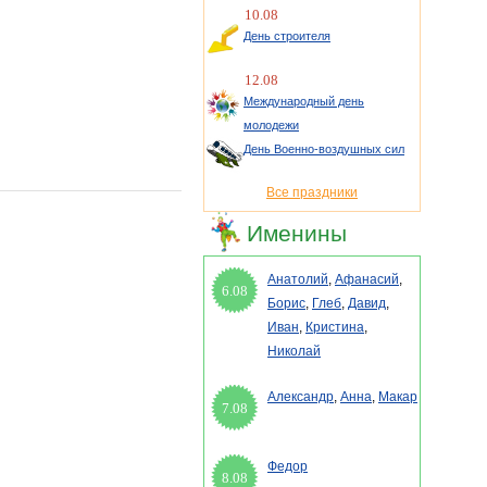
10.08
День строителя
12.08
Международный день
молодежи
День Военно-воздушных сил
Все праздники
Именины
Анатолий
,
Афанасий
,
6.08
Борис
,
Глеб
,
Давид
,
Иван
,
Кристина
,
Николай
Александр
,
Анна
,
Макар
7.08
Федор
8.08