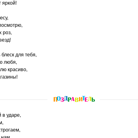
 яркой!
есу,
посмотрю,
 роз,
везд!
 блеск для тебя,
ю любя,
лю красиво,
газины!
 в ударе,
м,
строгаем,
 нам.