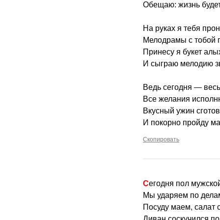
Обещаю: жизнь будет
На руках я тебя прон
Мелодрамы с тобой 
Принесу я букет алых
И сыграю мелодию з
Ведь сегодня — весь
Все желания исполн
Вкусный ужин сготов
И покорно пройду ма
Скопировать
Сегодня пол мужской
Мы ударяем по дела
Посуду маем, салат 
Диван соскучился по