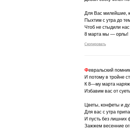
Для Вас милейшие, к
Пыхтим с утра до те
Чтоб не стыдили нас
8 марта мы — орлы!
Скопировать
Февральский помни
И потому в тройне с
К 8—му марта наряж
Избавим вас от сует
Цветы, конфеты и ду
Для вас с утра прип
И пусть без лишних 
Зажжем весенние ог