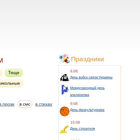
м
Праздники
8.08
Теще
День войск связи Украины
икольные
Международный день
альпинизма
9.08
в прозе
в смс
в стихах
День физкультурника
10.08
День строителя