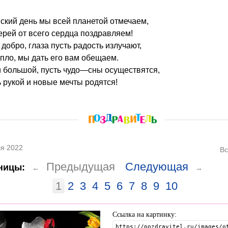
ский день мы всей планетой отмечаем,
рей от всего сердца поздравляем!
добро, глаза пусть радость излучают,
епло, мы дать его вам обещаем.
 большой, пусть чудо—сны осуществятся,
 рукой и новые мечты родятся!
я 2022
Вс
Предыдущая
Следующая
ницы:
←
→
1
2
3
4
5
6
7
8
9
10
Ссылка на картинку: