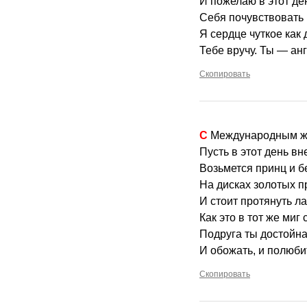
И пожелаю в этот де
Себя почувствовать 
Я сердце чуткое как 
Тебе вручу. Ты — ан
Скопировать
С Международным ж
Пусть в этот день вн
Возьмется принц и б
На дисках золотых п
И стоит протянуть ла
Как это в тот же миг
Подруга ты достойна
И обожать, и полюбит
Скопировать