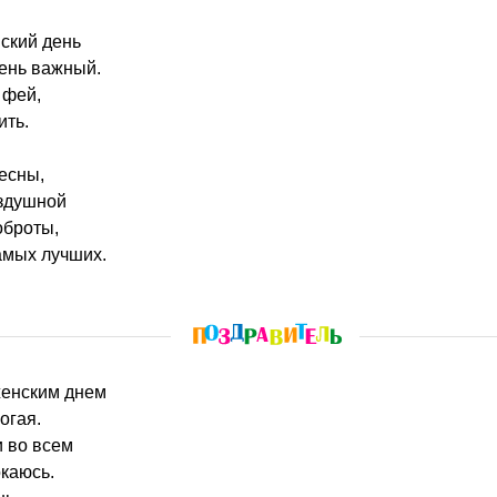
ский день
чень важный.
 фей,
ить.
есны,
оздушной
оброты,
самых лучших.
женским днем
огая.
 во всем
окаюсь.