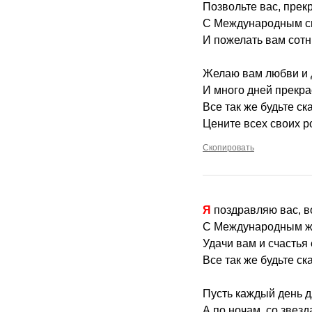
Позвольте вас, прек
С Международным с
И пожелать вам сот
Желаю вам любви и
И много дней прекра
Все так же будьте ск
Цените всех своих ро
Скопировать
Я поздравляю вас, 
С Международным ж
Удачи вам и счастья
Все так же будьте ск
Пусть каждый день д
А по ночам, со звезд