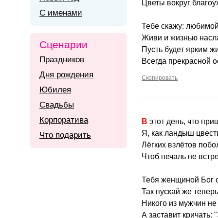
Цветы вокруг благоу
С именами
Тебе скажу: любимой
Живи и жизнью насл
Сценарии
Пусть будет ярким жи
Праздников
Всегда прекрасной о
Дня рождения
Скопировать
Юбилея
Свадьбы
Корпоратива
В этот день, что при
Я, как ландыш цвест
Что подарить
Лёгких взлётов побо
Чтоб печаль не встре
Тебя женщиной Бог с
Так пускай же тепер
Никого из мужчин не
А заставит кричать: