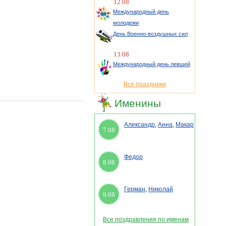
12.08
Международный день
молодежи
День Военно-воздушных сил
13.08
Международный день левшей
Все праздники
Именины
Александр
,
Анна
,
Макар
7.08
Федор
8.08
Герман
,
Николай
9.08
Все поздравления по именам