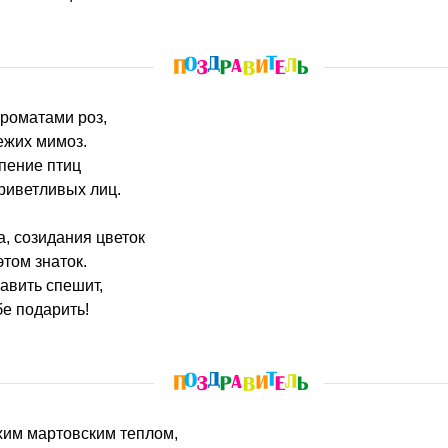
ароматами роз,
ежих мимоз.
 пение птиц
риветливых лиц.
, созидания цветок
этом знаток.
равить спешит,
бе подарить!
ихим мартовским теплом,