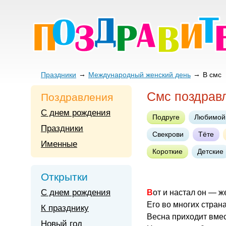
Праздники
Международный женский день
В смс
Смс поздрав
Поздравления
С днем рождения
Подруге
Любимой
Праздники
Свекрови
Тёте
Именные
Короткие
Детские
Открытки
С днем рождения
Вот и настал он — ж
Его во многих страна
К празднику
Весна приходит вмес
Новый год