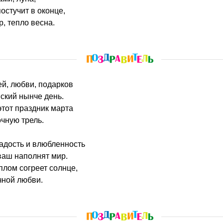
остучит в оконце,
р, тепло весна.
ей, любви, подарков
кий нынче день.
этот праздник марта
очную трель.
радость и влюбленность
ваш наполнят мир.
плом согреет солнце,
чной любви.