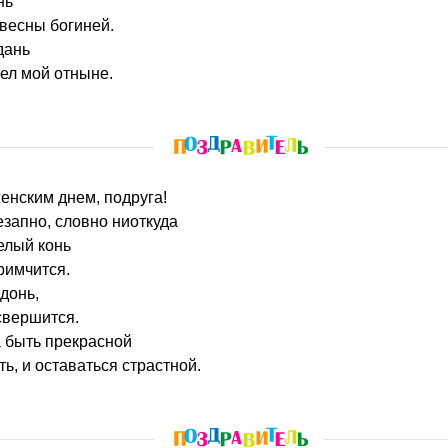
нь
весны богиней.
дань
гел мой отныне.
енским днем, подруга!
езапно, словно ниоткуда
елый конь
римчится.
донь,
 свершится.
 быть прекрасной
ь, и оставаться страстной.