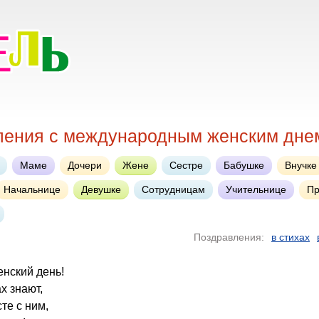
ления с международным женским дне
Маме
Дочери
Жене
Сестре
Бабушке
Внучке
Начальнице
Девушке
Сотрудницам
Учительнице
Пр
Поздравления:
в стихах
енский день!
х знают,
те с ним,