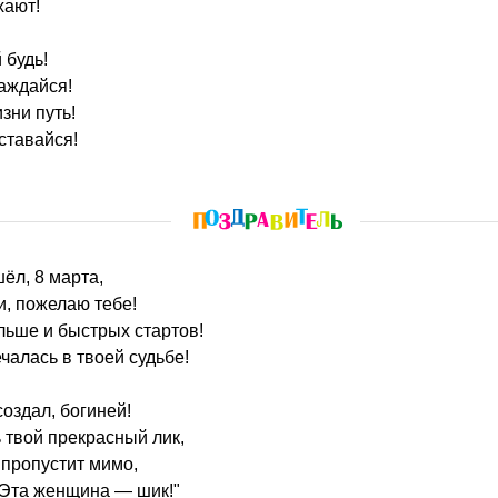
хают!
 будь!
аждайся!
зни путь!
ставайся!
шёл, 8 марта,
и, пожелаю тебе!
льше и быстрых стартов!
чалась в твоей судьбе!
оздал, богиней!
ь твой прекрасный лик,
 пропустит мимо,
 "Эта женщина — шик!"