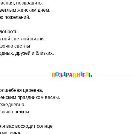
расная, поздравить.
ветлым женским днем.
ню пожеланий.
 доброты
сной светлой жизни.
азочно светлы
дных, друзей и близких.
волшебная царевна,
енским праздником весны.
 ежедневно.
азочно нежны.
ля вас восходит солнце
ами, луна,