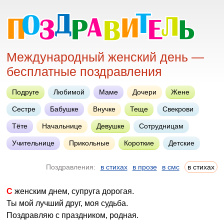
Международный женский день —
бесплатные поздравления
Подруге
Любимой
Маме
Дочери
Жене
Сестре
Бабушке
Внучке
Теще
Свекрови
Тёте
Начальнице
Девушке
Сотрудницам
Учительнице
Прикольные
Короткие
Детские
Поздравления:
в стихах
в прозе
в смс
в стихах
С женским днем, супруга дорогая.
Ты мой лучший друг, моя судьба.
Поздравляю с праздником, родная.