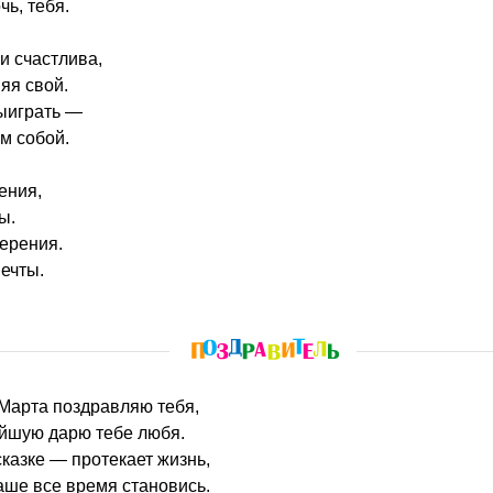
чь, тебя.
и счастлива,
яя свой.
ыиграть —
ём собой.
ения,
ы.
ерения.
ечты.
8 Марта поздравляю тебя,
ейшую дарю тебе любя.
сказке — протекает жизнь,
раше все время становись.