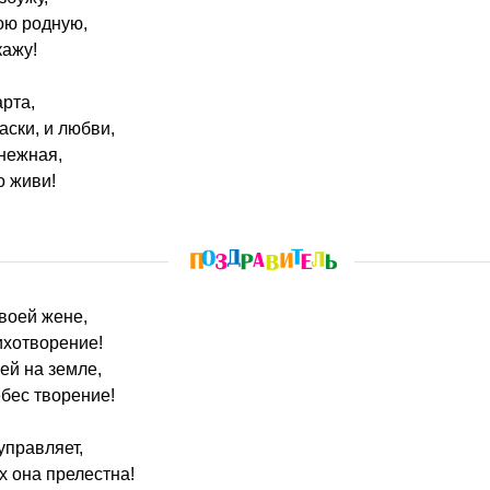
ою родную,
кажу!
арта,
аски, и любви,
нежная,
о живи!
своей жене,
ихотворение!
ней на земле,
бес творение!
управляет,
 она прелестна!