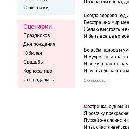
Поздравим снова, до
С именами
Всегда здорова будь 
Бесстрашно мир мен
Сценарии
Желаю выстоять и в
Праздников
И быть всегда во вс
Дня рождения
Во всём напора и ум
Юбилея
И мудрости, и красот
Свадьбы
И все исполнить нам
Корпоратива
И пусть сбываются м
Что подарить
Скопировать
Сестренка, с днем 
Я розочку прекрасн
Пускай же словно в 
И ты, счастливей, к