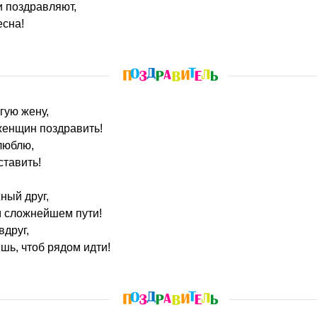
и поздравляют,
есна!
огую жену,
женщин поздравить!
 люблю,
ставить!
ный друг,
м сложнейшем пути!
вдруг,
шь, чтоб рядом идти!