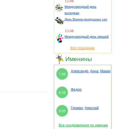
12.08
Международный день
молодежи
День Военно-воздушных сил
13.08
Международный день левшей
Все праздники
Именины
Александр
,
Анна
,
Макар
7.08
Федор
8.08
Герман
,
Николай
9.08
Все поздравления по именам