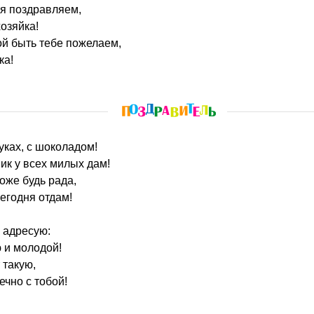
бя поздравляем,
озяйка!
й быть тебе пожелаем,
ка!
руках, с шоколадом!
ик у всех милых дам!
оже будь рада,
сегодня отдам!
е адресую:
 и молодой!
 такую,
ечно с тобой!