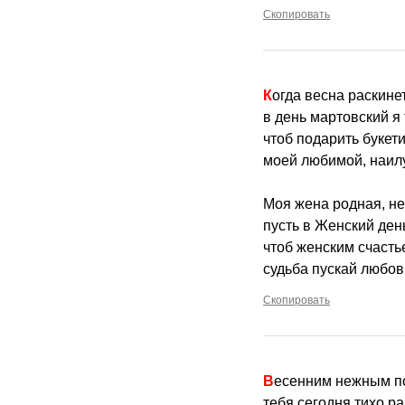
Скопировать
Когда весна раскине
в день мартовский я 
чтоб подарить букети
моей любимой, наил
Моя жена родная, н
пусть в Женский день
чтоб женским счасть
судьба пускай любов
Скопировать
Весенним нежным п
тебя сегодня тихо ра