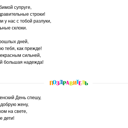
бимой супруге,
дравительные строки!
 у нас с тобой разлуки,
ьные склоки.
прошлых дней,
ю тебя, как прежде!
рекрасным сильней,
й большая надежда!
енский День спешу,
 добрую жену,
ом на свете,
е дети!