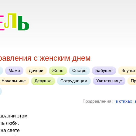
равления с женским днем
Маме
Дочери
Жене
Сестре
Бабушке
Внучке
Начальнице
Девушке
Сотрудницам
Учительнице
Пр
Поздравления:
в стихах
извании этом
ть любя.
 на свете