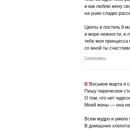
и как люблю жену св
на ушко сладко расс
Цветы в постель 8 м
и море нежности, и л
тебе моя принцесса 
со мной ты счастлив
Скопировать
В Восьмое марта я 
Пишу лирическое ст
О том, что нет чудес
Моей жены — она не
Всем мудро и умело 
В домашних хлопотах