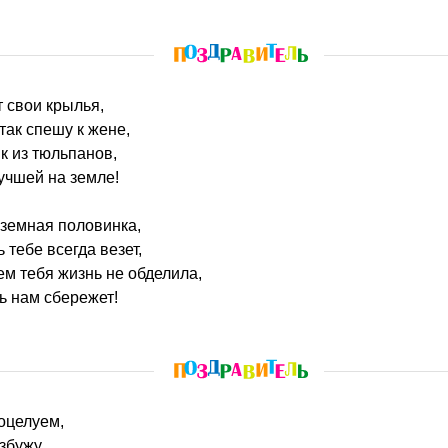
т свои крылья,
так спешу к жене,
к из тюльпанов,
учшей на земле!
еземная половинка,
 тебе всегда везет,
ем тебя жизнь не обделила,
ь нам сбережет!
оцелуем,
збужу,