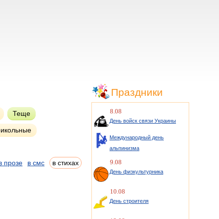
Праздники
8.08
Теще
День войск связи Украины
икольные
Международный день
альпинизма
9.08
в прозе
в смс
в стихах
День физкультурника
10.08
День строителя