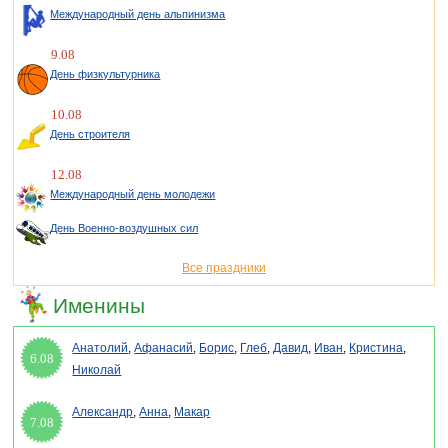
Международный день альпинизма
9.08
День физкультурника
10.08
День строителя
12.08
Международный день молодежи
День Военно-воздушных сил
Все праздники
Именины
Анатолий
,
Афанасий
,
Борис
,
Глеб
,
Давид
,
Иван
,
Кристина
,
6.08
Николай
Александр
,
Анна
,
Макар
7.08