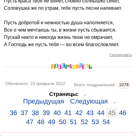
Пусть краса твоя не вянет, словно солнышко сияет,
Соловушка же по утрам, тебе пусть песни напевает.
Пусть добротой и нежностью душа наполняется,
Все о чем мечтаешь ты, в жизни пусть сбывается.
Пускай никто и никогда жизнь твою не омрачает,
А Господь же пусть тебя — во всем благословляет.
Скопировать
Обновлено:
23 февраля 2022
Всего поздравлений:
1078
Страницы:
←
Предыдущая
Следующая
→
36
37
38
39
40
41
42
43
44
45
46
47
48
49
50
51
52
53
54