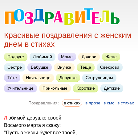
Красивые поздравления с женским
днем в стихах
Подруге
Любимой
Маме
Дочери
Жене
Сестре
Бабушке
Внучке
Теще
Свекрови
Тёте
Начальнице
Девушке
Сотрудницам
Учительнице
Прикольные
Короткие
Детские
Поздравления:
в стихах
в прозе
в смс
в стихах
Любимой девушке своей
Восьмого марта я скажу:
"Пусть в жизни будет все твоей,