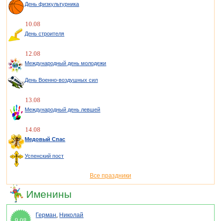
День физкультурника
10.08
День строителя
12.08
Международный день молодежи
День Военно-воздушных сил
13.08
Международный день левшей
14.08
Медовый Спас
Успенский пост
Все праздники
Именины
Герман
,
Николай
9.08