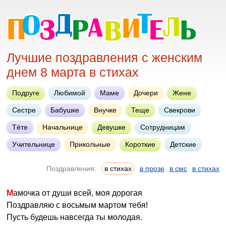
Лучшие поздравления с женским
днем 8 марта в стихах
Подруге
Любимой
Маме
Дочери
Жене
Сестре
Бабушке
Внучке
Теще
Свекрови
Тёте
Начальнице
Девушке
Сотрудницам
Учительнице
Прикольные
Короткие
Детские
Поздравления:
в стихах
в прозе
в смс
в стихах
Мамочка от души всей, моя дорогая
Поздравляю с восьмым мартом тебя!
Пусть будешь навсегда ты молодая.