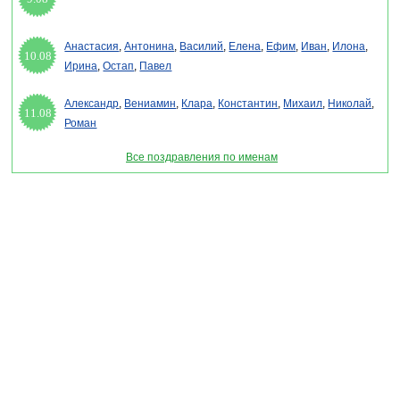
Анастасия
,
Антонина
,
Василий
,
Елена
,
Ефим
,
Иван
,
Илона
,
10.08
Ирина
,
Остап
,
Павел
Александр
,
Вениамин
,
Клара
,
Константин
,
Михаил
,
Николай
,
11.08
Роман
Все поздравления по именам
Раздел "Лучшие поздравления с женским днем 8 марта в стихах" © 2013-2022, 2023.
Поздравления, Тосты, Открытки, Сценарии.
Внимание! Авторские материалы! При использовании материалов активная ссылка на
сайт обязательна!
Поздравительным сайтам ЗАПРЕЩЕНО использовать материалы! Моментальная
DMCA жалоба в Google.
pozdravitelru@gmail.com