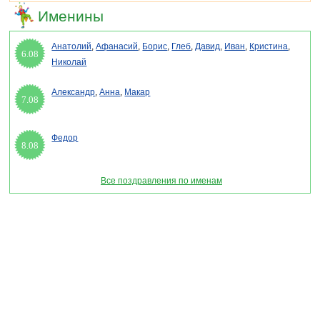
Именины
Анатолий
,
Афанасий
,
Борис
,
Глеб
,
Давид
,
Иван
,
Кристина
,
6.08
Николай
Александр
,
Анна
,
Макар
7.08
Федор
8.08
Все поздравления по именам
Раздел "Всемирный день информации 2026" © 2013-2022, 2023. Поздравления, Тосты,