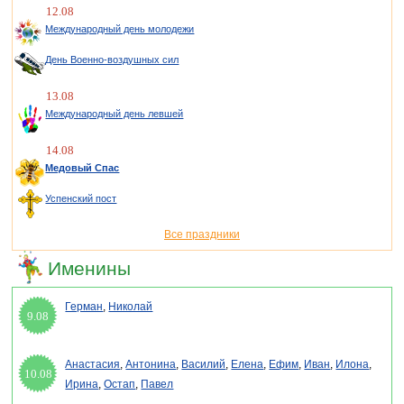
12.08
Международный день молодежи
День Военно-воздушных сил
13.08
Международный день левшей
14.08
Медовый Спас
Успенский пост
Все праздники
Именины
Герман
,
Николай
9.08
Анастасия
,
Антонина
,
Василий
,
Елена
,
Ефим
,
Иван
,
Илона
,
10.08
Ирина
,
Остап
,
Павел