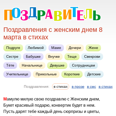
Поздравления с женским днем 8
марта в стихах
Подруге
Любимой
Маме
Дочери
Жене
Сестре
Бабушке
Внучке
Теще
Свекрови
Тёте
Начальнице
Девушке
Сотрудницам
Учительнице
Прикольные
Короткие
Детские
Поздравления:
в стихах
в прозе
в смс
в стихах
Мамулю милую свою поздравлю с Женским днем,
Букет красивый подарю, конвертик будет в нем.
Пусть дарят тебе каждый день сюрпризы и цветы,