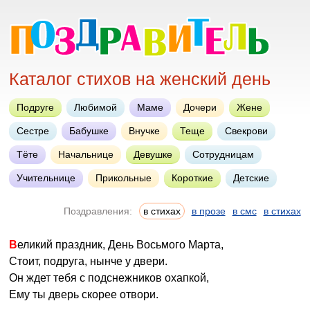
Каталог стихов на женский день
Подруге
Любимой
Маме
Дочери
Жене
Сестре
Бабушке
Внучке
Теще
Свекрови
Тёте
Начальнице
Девушке
Сотрудницам
Учительнице
Прикольные
Короткие
Детские
Поздравления:
в стихах
в прозе
в смс
в стихах
Великий праздник, День Восьмого Марта,
Стоит, подруга, нынче у двери.
Он ждет тебя с подснежников охапкой,
Ему ты дверь скорее отвори.