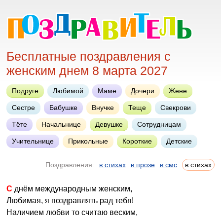
Бесплатные поздравления с
женским днем 8 марта 2027
Подруге
Любимой
Маме
Дочери
Жене
Сестре
Бабушке
Внучке
Теще
Свекрови
Тёте
Начальнице
Девушке
Сотрудницам
Учительнице
Прикольные
Короткие
Детские
Поздравления:
в стихах
в прозе
в смс
в стихах
С днём международным женским,
Любимая, я поздравлять рад тебя!
Наличием любви то считаю веским,