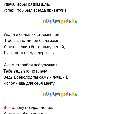
беззаботную жизнь, но со временем он почувствует
Удача чтобы рядом шла,
острый недостаток бурных эмоций и событий в жизни.
Успех чтоб был всегда приветлив!
Поэтому еще в детстве родители должны помочь
Всеволоду определится со своими желаниями и
устремлениями. Объяснить, что не нужно бояться
решительных и импульсивных поступков, тогда он
Удачи и больших стремлений,
сможет прожить насыщенную и интересную жизнь.
Чтобы счастливой была жизнь,
Успех спешил без промедлений,
Всеволода также называют:
Севушка, Сева, Всева.
Ты за него всегда держись,
Именины:
19 сентября, 13 ноября, 10 декабря, 24 февраля, 5
И сам старайся всё улучшить,
мая
Тебе ведь это по плечу,
Ведь Всеволод ты самый лучший,
Исполнишь для себя мечту!
Всеволоду поздравление,
Успехов тебе и побед,