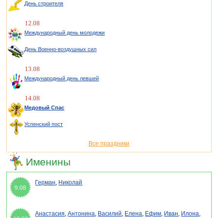
День строителя
12.08
Международный день молодежи
День Военно-воздушных сил
13.08
Международный день левшей
14.08
Медовый Спас
Успенский пост
Все праздники
Именины
Герман
,
Николай
9.08
Анастасия
,
Антонина
,
Василий
,
Елена
,
Ефим
,
Иван
,
Илона
,