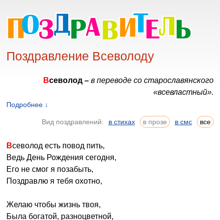
Поздравление Всеволоду
Всеволод –
в переводе со старославянского
«всевластный».
Подробнее ↓
Всеволод обладает массой положительных качеств,
Вид поздравлений:
в стихах
в прозе
в смс
все
среди которых уверенность в себе, уравновешенность,
спокойствие, доброта и мягкость. Он легко находит
Всеволод есть повод пить,
общий язык с любым собеседником. Его уважают и
Ведь День Рождения сегодня,
любят окружающие. Маленький Сева никогда не
Его не смог я позабыть,
доставляет проблем родителям и учителям.
Поздравлю я тебя охотно,
Один недостаток есть у Всеволода - он не имеет четких
жизненных целей. Конечно, благодаря своим
Желаю чтобы жизнь твоя,
положительным качествам Сева может прожить легкую
Была богатой, разноцветной,