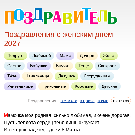
Поздравления с женским днем
2027
Подруге
Любимой
Маме
Дочери
Жене
Сестре
Бабушке
Внучке
Теще
Свекрови
Тёте
Начальнице
Девушке
Сотрудницам
Учительнице
Прикольные
Короткие
Детские
Поздравления:
в стихах
в прозе
в смс
в стихах
Мамочка моя родная, сильно любимая, и очень дорогая,
Пусть теплота сердец тебя лишь окружает,
И ветерок надежд с днем 8 Марта