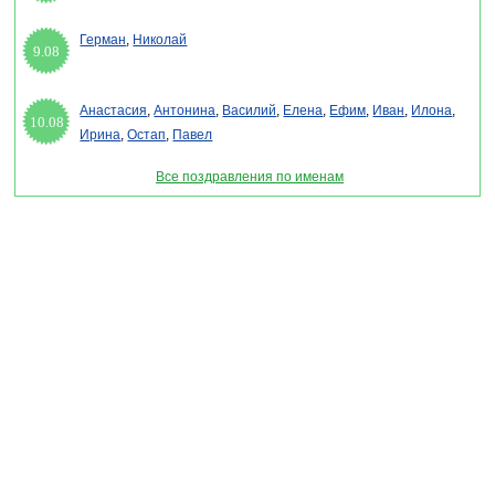
Герман
,
Николай
9.08
Анастасия
,
Антонина
,
Василий
,
Елена
,
Ефим
,
Иван
,
Илона
,
10.08
Ирина
,
Остап
,
Павел
Все поздравления по именам
Раздел "Поздравления с женским днем 2027" © 2013-2022, 2023. Поздравления,
Тосты, Открытки, Сценарии.
Внимание! Авторские материалы! При использовании материалов активная ссылка на
сайт обязательна!
Поздравительным сайтам ЗАПРЕЩЕНО использовать материалы! Моментальная
DMCA жалоба в Google.
pozdravitelru@gmail.com