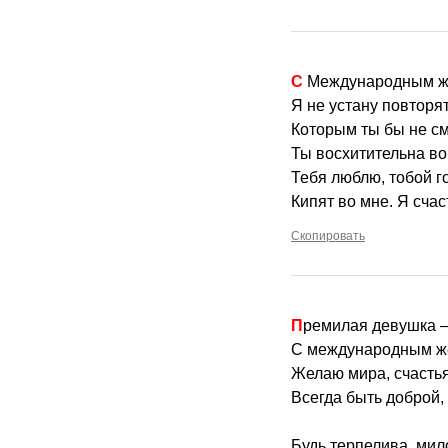
С Международным ж
Я не устану повторят
Которым ты бы не см
Ты восхитительна во 
Тебя люблю, тобой г
Кипят во мне. Я счас
Скопировать
Премилая девушка 
С международным же
Желаю мира, счастья
Всегда быть доброй,
Будь терпелива, мил