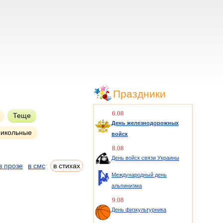
Праздники
6.08
Теще
День железнодорожных
икольные
войск
8.08
День войск связи Украины
в прозе
в смс
в стихах
Международный день
альпинизма
9.08
День физкультурника