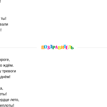
!
,
 ты!
вали
!
ороге,
о ждём.
у тревоги
 днём!
а,
еты!
ердце лето,
теплоты!