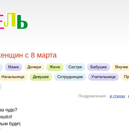
женщин с 8 марта
Маме
Дочери
Жене
Сестре
Бабушке
Внучке
Начальнице
Девушке
Сотрудницам
Учительнице
Пр
Поздравления:
в стихах
 за чудо?
ришёл!
ым будет,