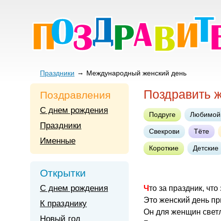
Праздники
Международный женский день
Поздравить 
Поздравления
С днем рождения
Подруге
Любимой
Праздники
Свекрови
Тёте
Именные
Короткие
Детские
Открытки
С днем рождения
Что за праздник, что
Это женский день п
К празднику
Он для женщин светл
Новый год