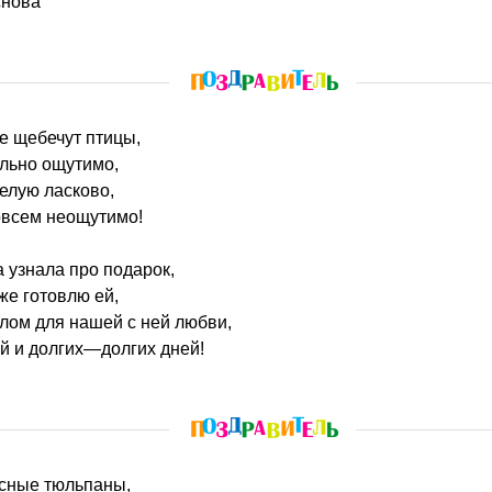
снова
же щебечут птицы,
льно ощутимо,
елую ласково,
совсем неощутимо!
а узнала про подарок,
же готовлю ей,
лом для нашей с ней любви,
й и долгих—долгих дней!
расные тюльпаны,