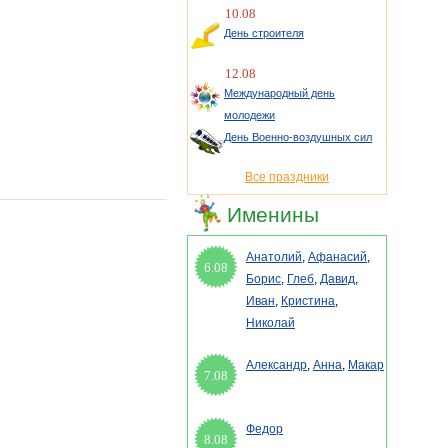
10.08
День строителя
12.08
Международный день
молодежи
День Военно-воздушных сил
Все праздники
Именины
Анатолий
,
Афанасий
,
6.08
Борис
,
Глеб
,
Давид
,
Иван
,
Кристина
,
Николай
Александр
,
Анна
,
Макар
7.08
Федор
8.08