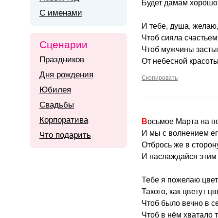
Будет дамам хорошо
С именами
И тебе, душа, желаю
Чтоб сияла счастьем
Сценарии
Чтоб мужчины засты
Праздников
От небесной красоты
Дня рождения
Скопировать
Юбилея
Свадьбы
Корпоратива
Bосьмое Марта на п
И мы с волнением ег
Что подарить
Отбрось же в сторон
И наслаждайся этим
Тебе я пожелаю цвет
Такого, как цветут цв
Чтоб было вечно в с
Чтоб в нём хватало 