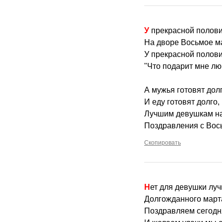
У прекрасной полов
На дворе Восьмое мар
У прекрасной полов
"Что подарит мне лю
А мужья готовят долг
И еду готовят долго,
Лучшим девушкам на 
Поздравления с Вось
Скопировать
Нет для девушки лу
Долгожданного март
Поздравляем сегодн