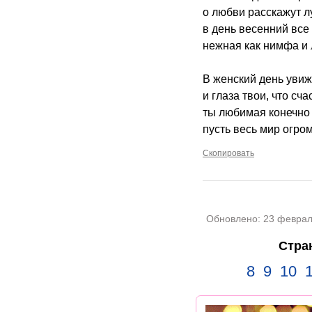
о любви расскажут л
в день весенний все
нежная как нимфа и
В женский день увиж
и глаза твои, что сча
ты любимая конечно
пусть весь мир огром
Скопировать
Обновлено:
23 феврал
Стра
8
9
10