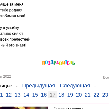
учше за меня,
 тебе родная,
 любимая моя!
у я улыбку,
стливо сияют,
 всех прелестней
ный это знает!
я 2022
Все
Предыдущая
Следующая
ницы:
←
→
11
12
13
14
15
16
17
18
19
20
21
22
23
Ссылка на картинку: