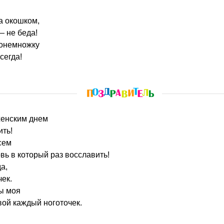
а окошком,
— не беда!
понемножку
сегда!
женским днем
ить!
сем
ь в который раз восславить!
а,
ек.
ты моя
вой каждый ноготочек.