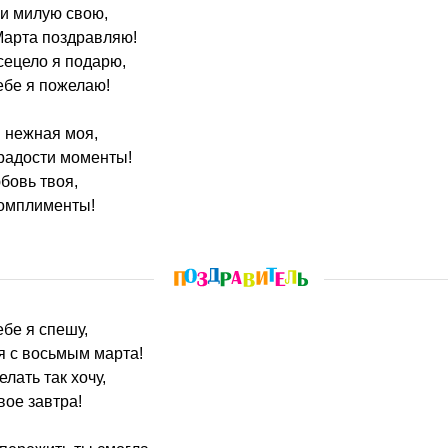
 и милую свою,
Марта поздравляю!
сецело я подарю,
ебе я пожелаю!
 нежная моя,
 радости моменты!
бовь твоя,
комплименты!
ебе я спешу,
я с восьмым марта!
лать так хочу,
вое завтра!