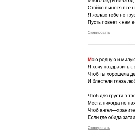
Много бед и невзгод
Стойко вынося все н
Я желаю тебе не грус
Пусть повеет к нам в
Скопировать
Мою родную и милу
Я хочу поздравить с
Чтоб ты хорошела де
И блестели глаза лю
Чтоб для грусти в тв
Места никогда не на
Чтоб ангел—храните
Если где обида затаи
Скопировать