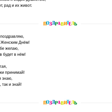
, рад и их живот.
 поздравляю,
 Женским Днём!
бе желаю,
 будет в нём!
гая,
ки принимай!
я знаю,
 так и знай!