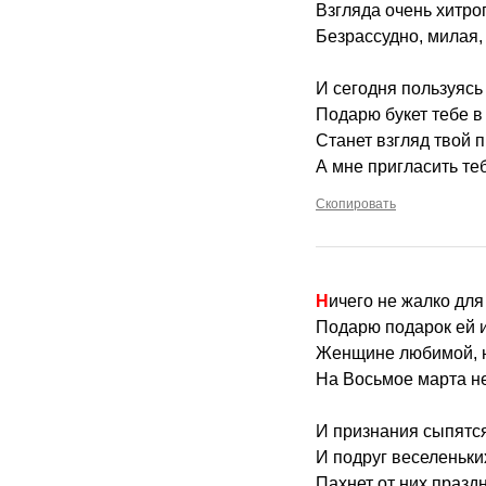
Взгляда очень хитрог
Безрассудно, милая,
И сегодня пользуяс
Подарю букет тебе в
Станет взгляд твой 
А мне пригласить теб
Скопировать
Ничего не жалко дл
Подарю подарок ей и
Женщине любимой, н
На Восьмое марта не
И признания сыпятся
И подруг веселеньки
Пахнет от них празд