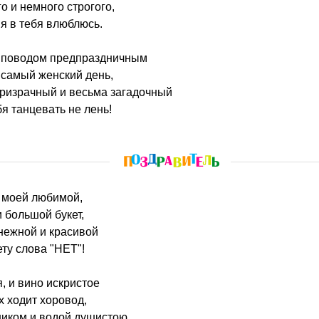
о и немного строгого,
 я в тебя влюблюсь.
ь поводом предпраздничным
 самый женский день,
призрачный и весьма загадочный
я танцевать не лень!
я моей любимой,
 большой букет,
ежной и красивой
ту слова "НЕТ"!
, и вино искристое
х ходит хоровод,
ником и водой душистою,