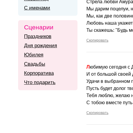
Стрела любви Амура
С именами
Мы дарим поцелуи, н
Мы, как две половин
Любовь наша укажет 
Сценарии
Ты скажешь: "Будь мои
Праздников
Скопировать
Дня рождения
Юбилея
Свадьбы
Любимую сегодня с
Корпоратива
И от большой своей 
Удачи в выбранном пу
Что подарить
Пусть будет долог тв
Тебя люблю, желаю н
С тобою вместе путь 
Скопировать