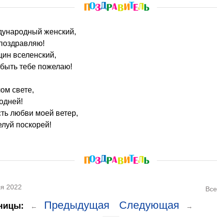
ждународный женский,
поздравляю!
щин вселенский,
 быть тебе пожелаю!
ом свете,
одней!
ть любви моей ветер,
елуй поскорей!
я 2022
Все
Предыдущая
Следующая
ницы:
←
→