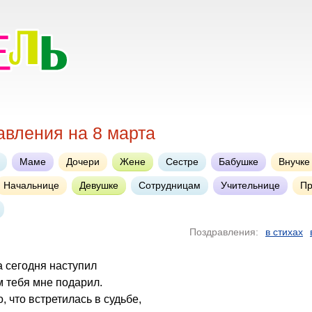
авления на 8 марта
Маме
Дочери
Жене
Сестре
Бабушке
Внучке
Начальнице
Девушке
Сотрудницам
Учительнице
Пр
Поздравления:
в стихах
а сегодня наступил
 тебя мне подарил.
, что встретилась в судьбе,