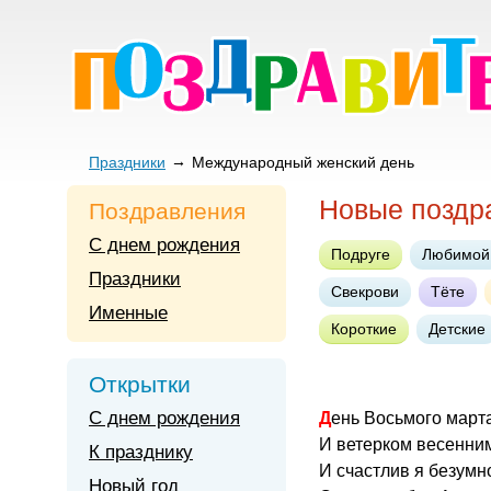
Праздники
Международный женский день
Новые поздр
Поздравления
С днем рождения
Подруге
Любимой
Праздники
Свекрови
Тёте
Именные
Короткие
Детские
Открытки
С днем рождения
День Восьмого март
И ветерком весенним
К празднику
И счастлив я безумно
Новый год