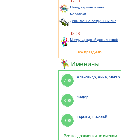
12.08
Международный день
молодежи
День Военно-воздушных сил
13.08
Международный день левшей
Все праздники
Именины
Александр
,
Анна
,
Макар
7.08
Федор
8.08
Герман
,
Николай
9.08
Все поздравления по именам