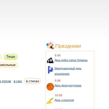
Праздники
8.08
Теще
День войск связи Украины
икольные
Международный день
альпинизма
9.08
в прозе
в смс
в стихах
День физкультурника
10.08
День строителя