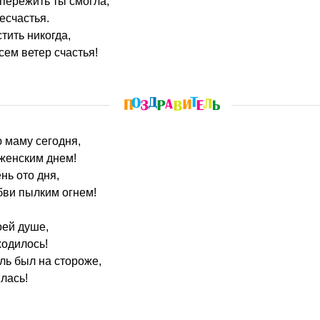
 пережить ты смогла,
есчастья.
тить никогда,
сем ветер счастья!
ю маму сегодня,
 женским днем!
нь ото дня,
бви пылким огнем!
оей душе,
ходилось!
ль был на стороже,
лась!