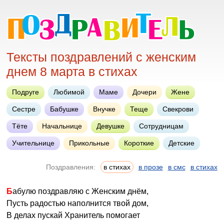
Тексты поздравлений с женским
днем 8 марта в стихах
Подруге
Любимой
Маме
Дочери
Жене
Сестре
Бабушке
Внучке
Теще
Свекрови
Тёте
Начальнице
Девушке
Сотрудницам
Учительнице
Прикольные
Короткие
Детские
Поздравления:
в стихах
в прозе
в смс
в стихах
Бабулю поздравляю с Женским днём,
Пусть радостью наполнится твой дом,
В делах пускай Хранитель помогает