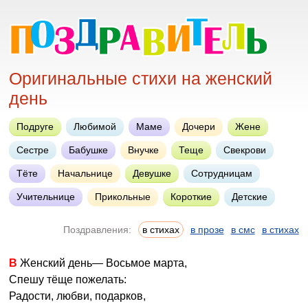
Оригинальные стихи на женский
день
Подруге
Любимой
Маме
Дочери
Жене
Сестре
Бабушке
Внучке
Теще
Свекрови
Тёте
Начальнице
Девушке
Сотрудницам
Учительнице
Прикольные
Короткие
Детские
Поздравления:
в стихах
в прозе
в смс
в стихах
В Женский день— Восьмое марта,
Спешу тёще пожелать:
Радости, любви, подарков,