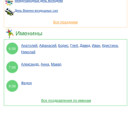
Международный день молодежи
День Военно-воздушных сил
Все праздники
Именины
Анатолий
,
Афанасий
,
Борис
,
Глеб
,
Давид
,
Иван
,
Кристина
,
6.08
Николай
Александр
,
Анна
,
Макар
7.08
Федор
8.08
Все поздравления по именам