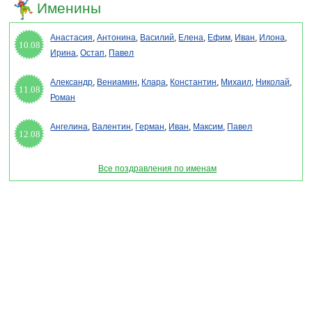
Именины
Анастасия
,
Антонина
,
Василий
,
Елена
,
Ефим
,
Иван
,
Илона
,
10.08
Ирина
,
Остап
,
Павел
Александр
,
Вениамин
,
Клара
,
Константин
,
Михаил
,
Николай
,
11.08
Роман
Ангелина
,
Валентин
,
Герман
,
Иван
,
Максим
,
Павел
12.08
Все поздравления по именам
Раздел "Поздравления на Новый год 2027" © 2013-2022, 2023. Поздравления, Тосты,
Открытки, Сценарии.