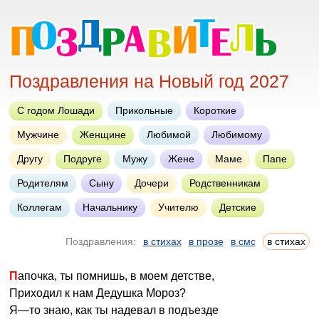
Поздравления на Новый год 2027
С годом Лошади
Прикольные
Короткие
Мужчине
Женщине
Любимой
Любимому
Другу
Подруге
Мужу
Жене
Маме
Папе
Родителям
Сыну
Дочери
Родственникам
Коллегам
Начальнику
Учителю
Детские
Поздравления:
в стихах
в прозе
в смс
в стихах
Папочка, ты помнишь, в моем детстве,
Приходил к нам Дедушка Мороз?
Я—то знаю, как ты надевал в подъезде