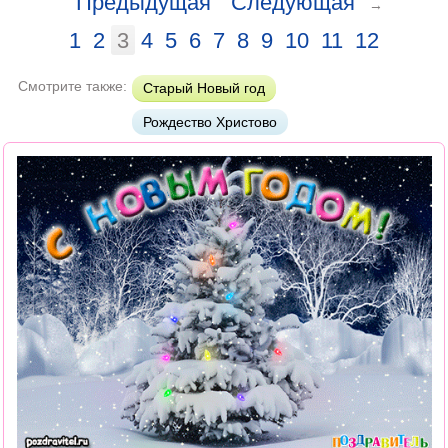
Предыдущая
Следующая
→
1
2
3
4
5
6
7
8
9
10
11
12
Смотрите также:
Старый Новый год
Рождество Христово