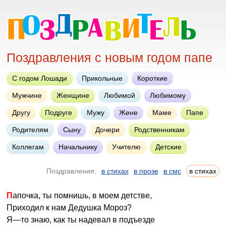
Поздравления с новым годом папе
С годом Лошади
Прикольные
Короткие
Мужчине
Женщине
Любимой
Любимому
Другу
Подруге
Мужу
Жене
Маме
Папе
Родителям
Сыну
Дочери
Родственникам
Коллегам
Начальнику
Учителю
Детские
Поздравления:
в стихах
в прозе
в смс
в стихах
Папочка, ты помнишь, в моем детстве,
Приходил к нам Дедушка Мороз?
Я—то знаю, как ты надевал в подъезде