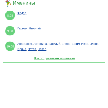
Именины
Федор
8.08
Герман
,
Николай
9.08
Анастасия
,
Антонина
,
Василий
,
Елена
,
Ефим
,
Иван
,
Илона
,
10.08
Ирина
,
Остап
,
Павел
Все поздравления по именам
Раздел "Поздравления с новым годом папе" © 2013-2022, 2023. Поздравления, Тосты,
Открытки, Сценарии.