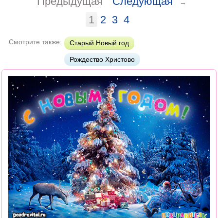
Предыдущая
Следующая
→
1
2
3
4
Смотрите также:
Старый Новый год
Рождество Христово