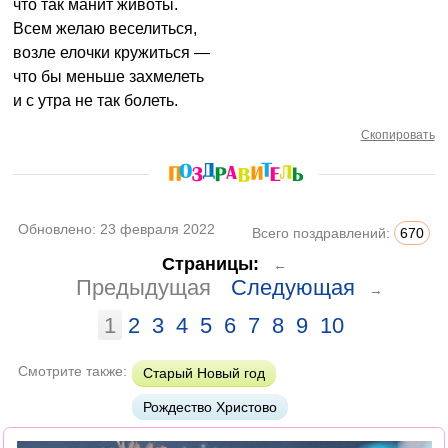
что так манит животы.
Всем желаю веселиться,
возле елочки кружиться —
что бы меньше захмелеть
и с утра не так болеть.
Скопировать
Обновлено:
23 февраля 2022
Всего поздравлений:
670
Страницы:
←
Предыдущая
Следующая
→
1
2
3
4
5
6
7
8
9
10
Смотрите также:
Старый Новый год
Рождество Христово