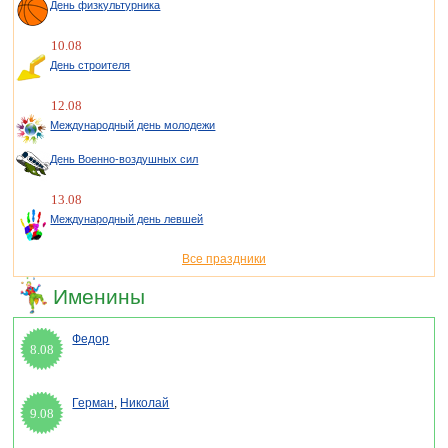
День физкультурника
10.08
День строителя
12.08
Международный день молодежи
День Военно-воздушных сил
13.08
Международный день левшей
Все праздники
Именины
Федор
8.08
Герман
,
Николай
9.08