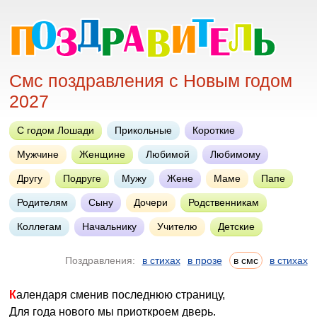
Смс поздравления с Новым годом
2027
С годом Лошади
Прикольные
Короткие
Мужчине
Женщине
Любимой
Любимому
Другу
Подруге
Мужу
Жене
Маме
Папе
Родителям
Сыну
Дочери
Родственникам
Коллегам
Начальнику
Учителю
Детские
Поздравления:
в стихах
в прозе
в смс
в стихах
Календаря сменив последнюю страницу,
Для года нового мы приоткроем дверь.