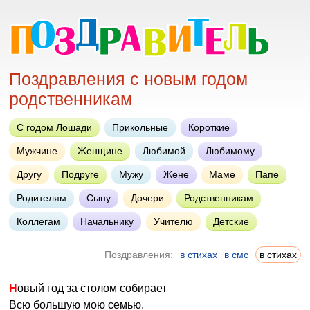
Поздравления с новым годом
родственникам
С годом Лошади
Прикольные
Короткие
Мужчине
Женщине
Любимой
Любимому
Другу
Подруге
Мужу
Жене
Маме
Папе
Родителям
Сыну
Дочери
Родственникам
Коллегам
Начальнику
Учителю
Детские
Поздравления:
в стихах
в смс
в стихах
Новый год за столом собирает
Всю большую мою семью.