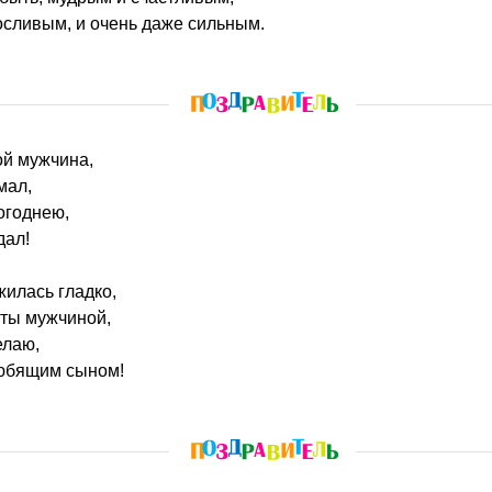
осливым, и очень даже сильным.
ой мужчина,
мал,
вогоднею,
дал!
жилась гладко,
 ты мужчиной,
елаю,
любящим сыном!