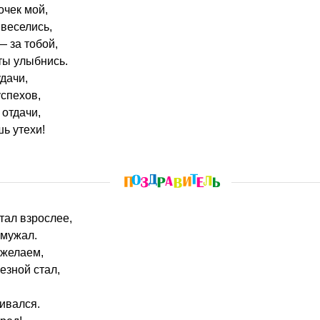
очек мой,
 веселись,
— за тобой,
 ты улыбнись.
дачи,
спехов,
 отдачи,
шь утехи!
стал взрослее,
змужал.
 желаем,
езной стал,
ивался.