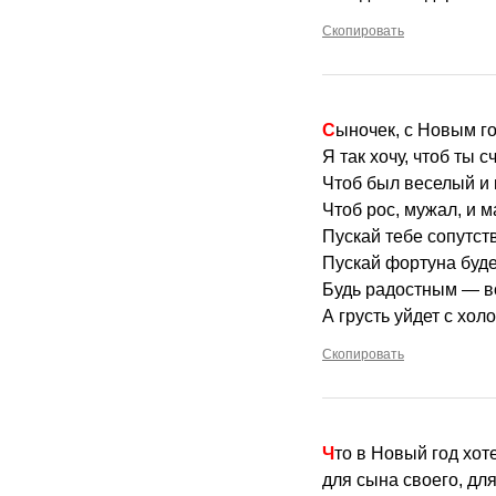
Скопировать
Сыночек, с Новым г
Я так хочу, чтоб ты 
Чтоб был веселый и 
Чтоб рос, мужал, и м
Пускай тебе сопутств
Пускай фортуна буде
Будь радостным — во
А грусть уйдет с хо
Скопировать
Что в Новый год хо
для сына своего, дл