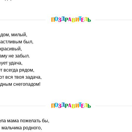
одом, милый,
счастливым был,
красивый,
аму не забыл.
ует удача,
т всегда рядом,
т вся твоя задача,
лодным снегопадом!
тела мама пожелать бы,
я мальчика родного,