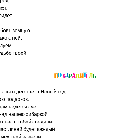
ред!
ся.
ридет.
юбовь земную
ько с ней.
луем,
дьбе твоей.
ак ты в детстве, в Новый год,
ою подарков.
ам ведется счет,
над нашею хибаркой.
к нас с тобой соединит.
частливей будет каждый
смех твой зазвенит