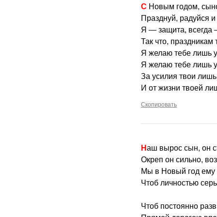
С Новым годом, сын
Празднуй, радуйся и
Я — защита, всегда 
Так что, праздникам
Я желаю тебе лишь у
Я желаю тебе лишь у
За усилия твои лишь
И от жизни твоей ли
Скопировать
Наш вырос сын, он 
Окреп он сильно, во
Мы в Новый год ему
Чтоб личностью серь
Чтоб постоянно разв