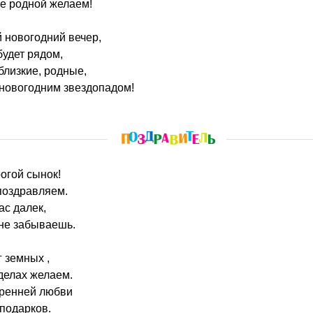
бе родной желаем!
 новогодний вечер,
будет рядом,
близкие, родные,
 новогодним звездопадом!
рогой сынок!
поздравляем.
ас далек,
 не забываешь.
 земных ,
 делах желаем.
кренней любви
 подарков.