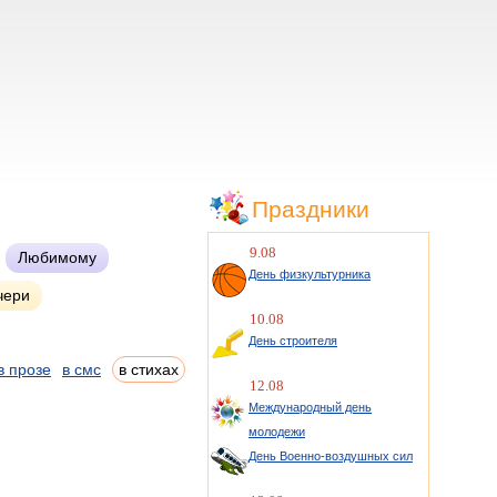
Праздники
9.08
Любимому
День физкультурника
чери
10.08
День строителя
в прозе
в смс
в стихах
12.08
Международный день
молодежи
День Военно-воздушных сил