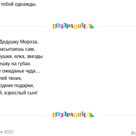
 тобой однажды.
 Дедушку Мороза,
засыпаешь сам,
ушки, елка, звезды
шку на губах.
же ожиданье чуда…
лей твоих,
дние подарки,
, взрослый сын!
я 2022
Вс