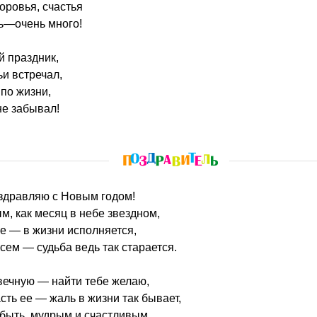
оровья, счастья
нь—очень много!
й праздник,
ьи встречал,
по жизни,
не забывал!
оздравляю с Новым годом!
, как месяц в небе звездном,
е — в жизни исполняется,
сем — судьба ведь так старается.
вечную — найти тебе желаю,
сть ее — жаль в жизни так бывает,
быть, мудрым и счастливым,