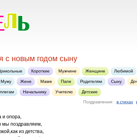
я с новым годом сыну
Прикольные
Короткие
Мужчине
Женщине
Любимой
Мужу
Жене
Маме
Папе
Родителям
Сыну
До
ллегам
Начальнику
Учителю
Детские
Поздравления:
в стихах
а и опора,
я мы поздравляем,
зкой,как из детства,