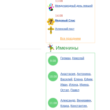
13.08
Международный день левшей
14.08
Медовый Спас
Успенский пост
Все праздники
Именины
Герман
,
Николай
9.08
Анастасия
,
Антонина
,
10.08
Василий
,
Елена
,
Ефим
,
Иван
,
Илона
,
Ирина
,
Остап
,
Павел
Александр
,
Вениамин
,
11.08
Клара
,
Константин
,