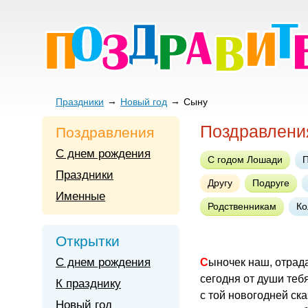
Праздники
Новый год
Сыну
Поздравлени
Поздравления
С днем рождения
С годом Лошади
Праздники
Другу
Подруге
Именные
Родственникам
Ко
Открытки
С днем рождения
Сыночек наш, отрад
сегодня от души теб
К празднику
с той новогодней ска
Новый год