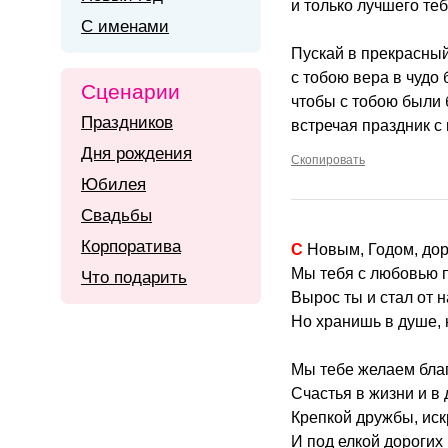
и только лучшего те
С именами
Пускай в прекрасный
с тобою вера в чудо 
Сценарии
чтобы с тобою были 
Праздников
встречая праздник с
Дня рождения
Скопировать
Юбилея
Свадьбы
Корпоратива
С Новым, Годом, до
Мы тебя с любовью 
Что подарить
Вырос ты и стал от н
Но хранишь в душе,
Мы тебе желаем благ
Счастья в жизни и в
Крепкой дружбы, ис
И под елкой дорогих