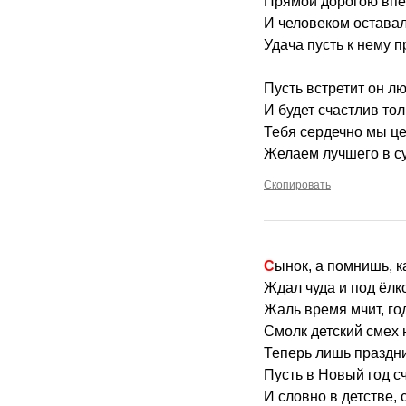
Прямой дорогою впе
И человеком оставал
Удача пусть к нему п
Пусть встретит он л
И будет счастлив тол
Тебя сердечно мы це
Желаем лучшего в су
Скопировать
Сынок, а помнишь, к
Ждал чуда и под ёлк
Жаль время мчит, год
Смолк детский смех 
Теперь лишь праздни
Пусть в Новый год с
И словно в детстве, 