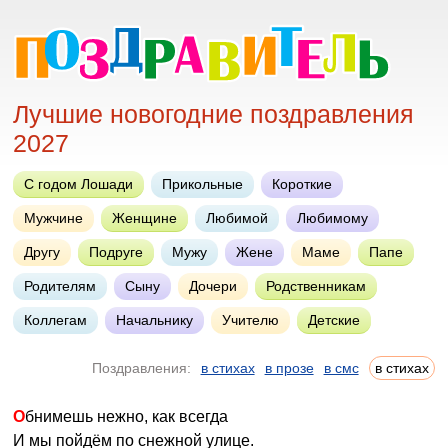
Лучшие новогодние поздравления
2027
С годом Лошади
Прикольные
Короткие
Мужчине
Женщине
Любимой
Любимому
Другу
Подруге
Мужу
Жене
Маме
Папе
Родителям
Сыну
Дочери
Родственникам
Коллегам
Начальнику
Учителю
Детские
Поздравления:
в стихах
в прозе
в смс
в стихах
Обнимешь нежно, как всегда
И мы пойдём по снежной улице.