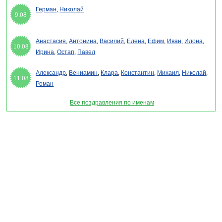
Герман
,
Николай
9.08
Анастасия
,
Антонина
,
Василий
,
Елена
,
Ефим
,
Иван
,
Илона
,
10.08
Ирина
,
Остап
,
Павел
Александр
,
Вениамин
,
Клара
,
Константин
,
Михаил
,
Николай
,
11.08
Роман
Все поздравления по именам
Раздел "Поздравления с новым годом другу 2027" © 2013-2022, 2023. Поздравления,
Тосты, Открытки, Сценарии.
Внимание! Авторские материалы! При использовании материалов активная ссылка на
сайт обязательна!
Поздравительным сайтам ЗАПРЕЩЕНО использовать материалы! Моментальная