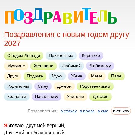
Поздравления с новым годом другу
2027
С годом Лошади
Прикольные
Короткие
Мужчине
Женщине
Любимой
Любимому
Другу
Подруге
Мужу
Жене
Маме
Папе
Родителям
Сыну
Дочери
Родственникам
Коллегам
Начальнику
Учителю
Детские
Поздравления:
в стихах
в прозе
в смс
в стихах
Я желаю, друг мой верный,
Друг мой необыкновенный,