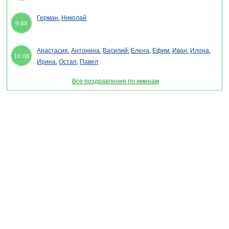
Герман
,
Николай
9.08
Анастасия
,
Антонина
,
Василий
,
Елена
,
Ефим
,
Иван
,
Илона
,
10.08
Ирина
,
Остап
,
Павел
Все поздравления по именам
Раздел "Поздравления с новым годом дочери" © 2013-2022, 2023. Поздравления,
Тосты, Открытки, Сценарии.
Внимание! Авторские материалы! При использовании материалов активная ссылка на
сайт обязательна!
Поздравительным сайтам ЗАПРЕЩЕНО использовать материалы! Моментальная
DMCA жалоба в Google.
pozdravitelru@gmail.com