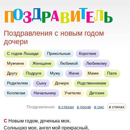
Поздравления с новым годом
дочери
С годом Лошади
Прикольные
Короткие
Мужчине
Женщине
Любимой
Любимому
Другу
Подруге
Мужу
Жене
Маме
Папе
Родителям
Сыну
Дочери
Родственникам
Коллегам
Начальнику
Учителю
Детские
Поздравления:
в стихах
в прозе
в смс
в стихах
С Новым годом, доченька моя,
Солнышко мое, ангел мой прекрасный,